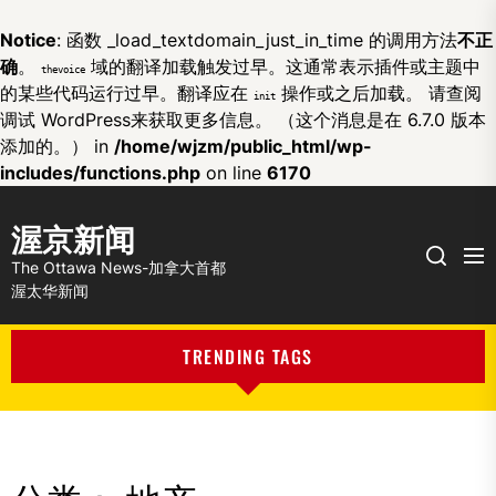
Notice
: 函数 _load_textdomain_just_in_time 的调用方法
不正
确
。
域的翻译加载触发过早。这通常表示插件或主题中
thevoice
的某些代码运行过早。翻译应在
操作或之后加载。 请查阅
init
调试 WordPress
来获取更多信息。 （这个消息是在 6.7.0 版本
添加的。） in
/home/wjzm/public_html/wp-
includes/functions.php
on line
6170
渥京新闻
Me
Search
The Ottawa News-加拿大首都
渥太华新闻
TRENDING TAGS