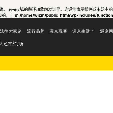
确
。
域的翻译加载触发过早。这通常表示插件或主题中
thevoice
加的。） in
/home/wjzm/public_html/wp-includes/functio
法律大家谈
流行品牌
渥京玩客
渥京生活
渥京
人超市/商场