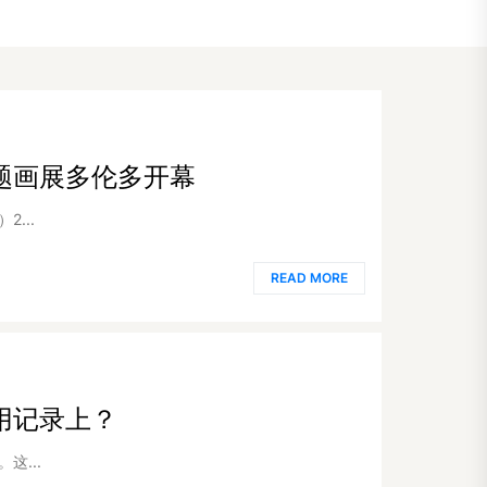
题画展多伦多开幕
...
READ MORE
用记录上？
...