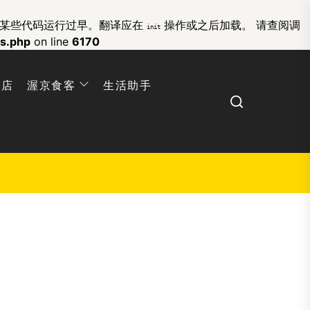
的某些代码运行过早。翻译应在
操作或之后加载。 请查阅
调
init
ns.php
on line
6170
网店
渥京食客
生活助手
Search