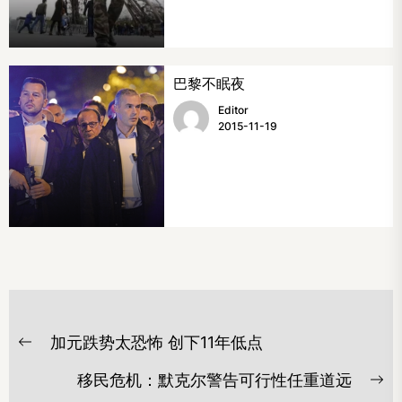
巴黎不眠夜
Editor
2015-11-19
文
加元跌势太恐怖 创下11年低点
章
Previous
post:
导
移民危机：默克尔警告可行性任重道远
Ne