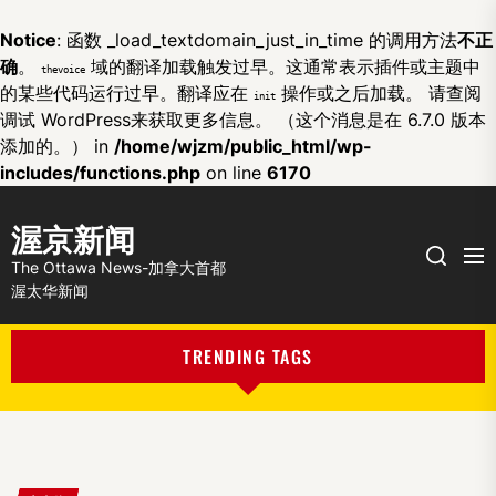
Notice
: 函数 _load_textdomain_just_in_time 的调用方法
不正
确
。
域的翻译加载触发过早。这通常表示插件或主题中
thevoice
的某些代码运行过早。翻译应在
操作或之后加载。 请查阅
init
调试 WordPress
来获取更多信息。 （这个消息是在 6.7.0 版本
添加的。） in
/home/wjzm/public_html/wp-
includes/functions.php
on line
6170
渥京新闻
Me
Search
The Ottawa News-加拿大首都
渥太华新闻
TRENDING TAGS