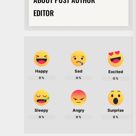
EDITOR
Happy
Sad
Excited
0
%
0
%
0
%
Sleepy
Angry
Surprise
0
%
0
%
0
%