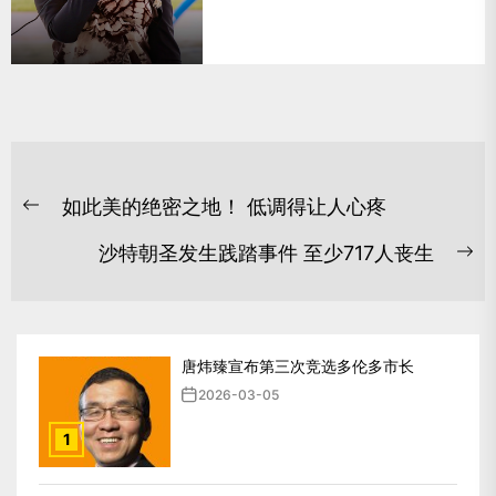
文
如此美的绝密之地！ 低调得让人心疼
章
Previous
post:
导
沙特朝圣发生践踏事件 至少717人丧生
Ne
航
po
唐炜臻宣布第三次竞选多伦多市长
2026-03-05
1