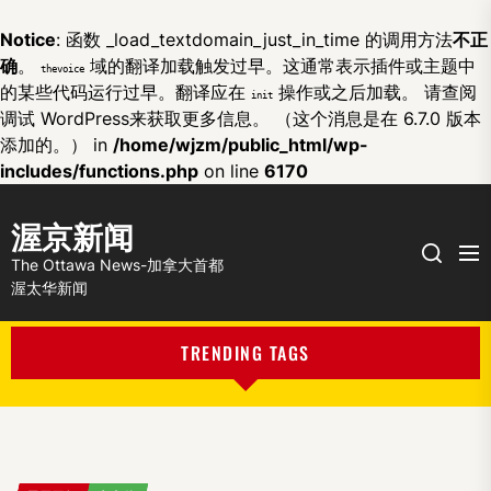
Notice
: 函数 _load_textdomain_just_in_time 的调用方法
不正
确
。
域的翻译加载触发过早。这通常表示插件或主题中
thevoice
的某些代码运行过早。翻译应在
操作或之后加载。 请查阅
init
调试 WordPress
来获取更多信息。 （这个消息是在 6.7.0 版本
添加的。） in
/home/wjzm/public_html/wp-
includes/functions.php
on line
6170
渥京新闻
Me
Search
The Ottawa News-加拿大首都
渥太华新闻
TRENDING TAGS