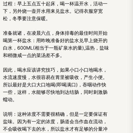
过程：早上五点五十起床，喝一杯温开水，活动一
下，另外烧一壶开水用来兑盐水。记得衣服穿宽
松，冬季要注意保暖。
准备就诸，在凌晨六点，身体排毒的最佳时间开始
喝第一杯盐水：用昨晚准备好的盐水兑早上烧开的
白水，600ML(相当于一瓶矿泉水的量),温热，盐味
和稍微咸一点的菜汤差不多。
因此，喝水应该讲究技巧，如果小口小口地喝水，
水流速度慢，水很容易在胃里被吸收，产生小便。
所以最好是大口大口地喝(即喝满口)，吞咽动作快
一些，这样，水能够尽快地到达结肠，同时刺激肠
蠕动。
说明：这种浓度不需要很精确，但是一定要保证有
盐味。因为有一定的浓度，肠道会当作血在流动，
不会吸收喝下去的水，所以盐水才有足够的分量冲