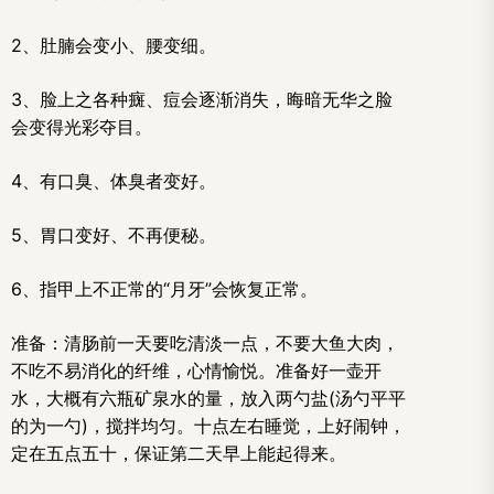
2、肚腩会变小、腰变细。
3、脸上之各种癍、痘会逐渐消失，晦暗无华之脸
会变得光彩夺目。
4、有口臭、体臭者变好。
5、胃口变好、不再便秘。
6、指甲上不正常的“月牙”会恢复正常。
准备：清肠前一天要吃清淡一点，不要大鱼大肉，
不吃不易消化的纤维，心情愉悦。准备好一壶开
水，大概有六瓶矿泉水的量，放入两勺盐(汤勺平平
的为一勺)，搅拌均匀。十点左右睡觉，上好闹钟，
定在五点五十，保证第二天早上能起得来。