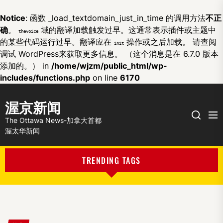
Notice
: 函数 _load_textdomain_just_in_time 的调用方法
不正
确
。
域的翻译加载触发过早。这通常表示插件或主题中
thevoice
的某些代码运行过早。翻译应在
操作或之后加载。 请查阅
init
调试 WordPress
来获取更多信息。 （这个消息是在 6.7.0 版本
添加的。） in
/home/wjzm/public_html/wp-
includes/functions.php
on line
6170
渥京新闻
Me
Search
The Ottawa News-加拿大首都
渥太华新闻
TRENDING TAGS