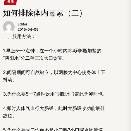
健康
如何排除体内毒素（二）
Editor
2015-04-09
二、服用方法：
1.早上5一7点钟，在一个小时内将4到6瓶加盐的
“阴阳水”分二至三次大口饮完。
2.间隔期间可自然站立，以两膝为中心使身体上下
抖动。
3.为什么要5一7点钟饮用“阴阳水”?盖此为卯时也。
4.卯时人体气血行大肠经，此时大肠吸收功能最佳
故也。
5.为什么要大口饮而不是小口喝?小口喝水因流速