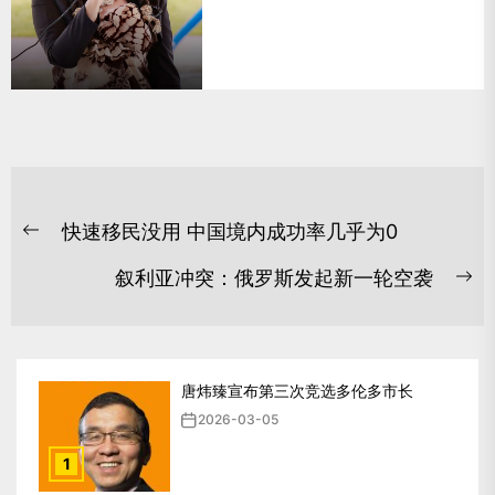
文
快速移民没用 中国境内成功率几乎为0
章
Previous
post:
导
叙利亚冲突：俄罗斯发起新一轮空袭
Ne
航
po
唐炜臻宣布第三次竞选多伦多市长
2026-03-05
1