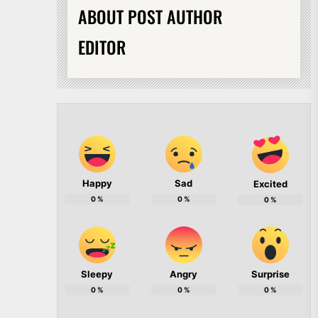
ABOUT POST AUTHOR
EDITOR
Happy
Sad
Excited
0
%
0
%
0
%
Sleepy
Angry
Surprise
0
%
0
%
0
%