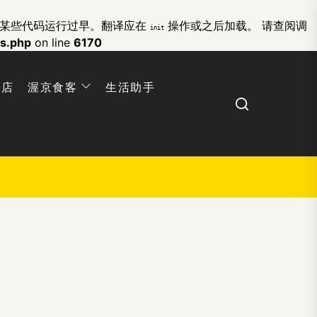
的某些代码运行过早。翻译应在
操作或之后加载。 请查阅
调
init
ns.php
on line
6170
网店
渥京食客
生活助手
Search