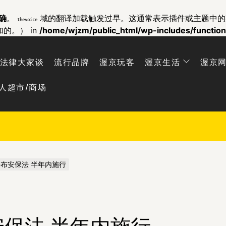
确
。
域的翻译加载触发过早。这通常表示插件或主题中
thevoice
加的。） in
/home/wjzm/public_html/wp-includes/functio
法律大家谈
流行品牌
渥京玩客
渥京生活
渥京
人超市/商场
布安保法 半年内施行
保法 半年内施行