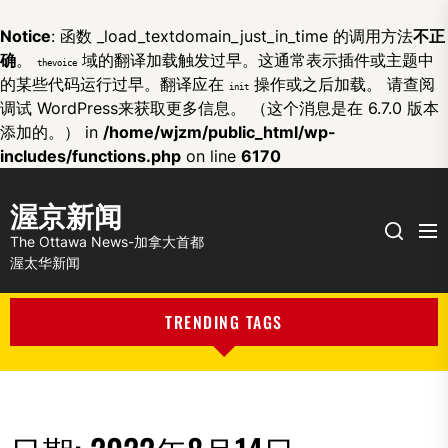
Notice
: 函数 _load_textdomain_just_in_time 的调用方法
不正
确
。
域的翻译加载触发过早。这通常表示插件或主题中
thevoice
的某些代码运行过早。翻译应在
操作或之后加载。 请查阅
init
调试 WordPress
来获取更多信息。 （这个消息是在 6.7.0 版本
添加的。） in
/home/wjzm/public_html/wp-
includes/functions.php
on line
6170
渥京新闻
Me
Search
The Ottawa News-加拿大首都
渥太华新闻
TRENDING TAGS