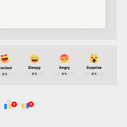
Sleepy
Angry
Surprise
xcited
0
%
0
%
0
%
0
%
0
0