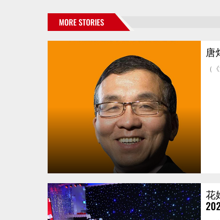
MORE STORIES
唐
（《
花
2