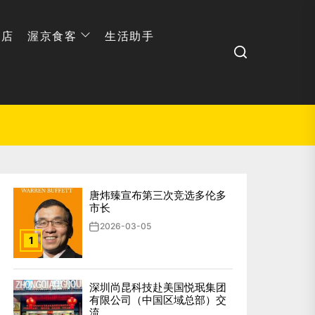
网店
渥京食客
生活助手
Search
唐炜臻宣布第三次竞选多伦多
市长
2026-03-05
1
深圳尚昆科技赴美国悦珉集团
有限公司（中国区域总部）交
流