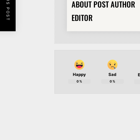
PREVIOUS POST
ABOUT POST AUTHOR
EDITOR
Happy
Sad
E
0
%
0
%