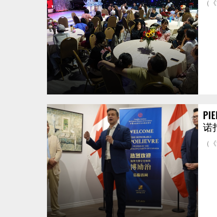
（《
PI
诺
（《