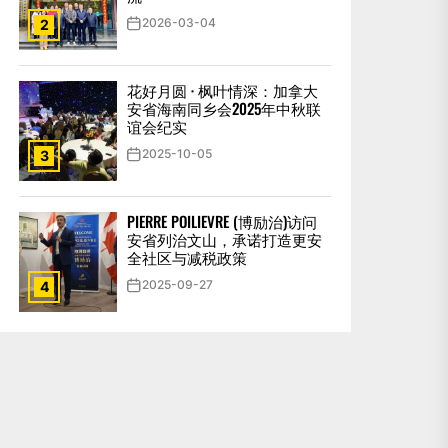
2026-03-04
2
花好月圆 · 枫叶情深：加拿大
安省海南同乡会2025年中秋联
谊会纪实
2025-10-05
3
PIERRE POILIEVRE (博励治)访问
安省列治文山，承诺打造更安
全社区与减税政策
2025-09-27
4