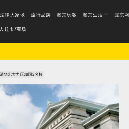
法律大家谈
流行品牌
渥京玩客
渥京生活
渥京
人超市/商场
清华北大力压加国3名校