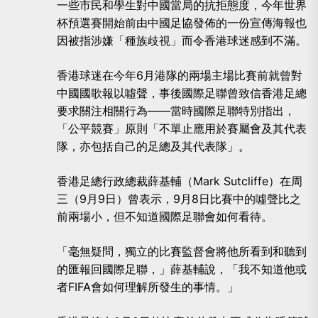
一些市民和學生對中國當局的抗拒態度，今年世界
杯預選賽開始前由中國足協發佈的一份宣傳海報也
因被指涉嫌「種族歧視」而令香港球迷感到不滿。
香港球迷在今年6月港隊的兩場主場比賽前就曾對
中國國歌報以噓聲，事後國際足聯曾致信香港足總
要求關注相關行為——當時國際足聯特別指出，
「公平競賽」原則「不單止應用於賽屬會及其代表
隊，亦包括自己的足總及其代表隊」。
香港足總行政總裁薛基輔（Mark Sutcliffe）在周
三（9月9日）曾表示，9月8日比賽中的噓聲比之
前兩場小，但不知道國際足聯會如何看待。
「毫無疑問，獨立的比賽監督會將他所看到和聽到
的匯報回國際足聯，」薛基輔說，「我不知道他或
者FIFA會如何理解所發生的事情。」