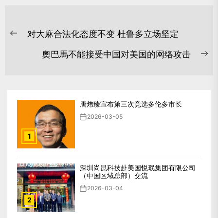
文
对大麻合法化态度不变 杜鲁多立场坚定
章
Previous
post:
导
奧巴馬不能接受中国对美国的网络攻击
Ne
航
po
唐炜臻宣布第三次竞选多伦多市长
2026-03-05
1
深圳尚昆科技赴美国悦珉集团有限公司
（中国区域总部）交流
2026-03-04
2