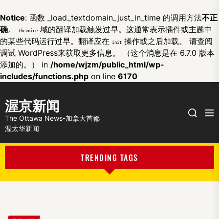
Notice
: 函数 _load_textdomain_just_in_time 的调用方法
不正
确
。
域的翻译加载触发过早。这通常表示插件或主题中
thevoice
的某些代码运行过早。翻译应在
操作或之后加载。 请查阅
init
调试 WordPress
来获取更多信息。 （这个消息是在 6.7.0 版本
添加的。） in
/home/wjzm/public_html/wp-
includes/functions.php
on line
6170
渥京新闻
Me
Search
The Ottawa News-加拿大首都
渥太华新闻
TRENDING TAGS