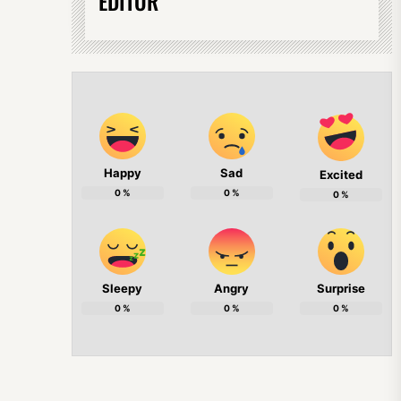
EDITOR
Happy
Sad
Excited
0
%
0
%
0
%
Sleepy
Angry
Surprise
0
%
0
%
0
%