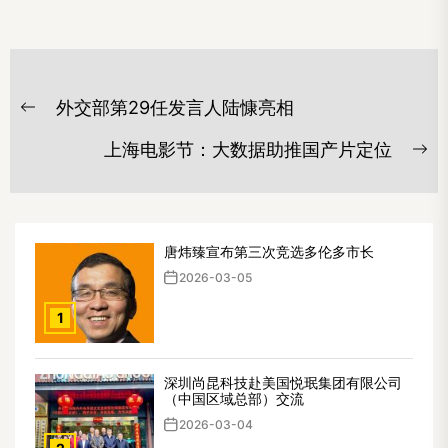
文
外交部第29任发言人陆慷亮相
章
Previous
post:
导
上海电影节：大数据助推国产片定位
Ne
航
po
唐炜臻宣布第三次竞选多伦多市长
2026-03-05
1
深圳尚昆科技赴美国悦珉集团有限公司
（中国区域总部）交流
2026-03-04