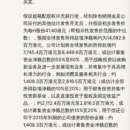
买卖。
假设超额配股权幷无获行使，经扣除包销佣金及公
司应付的其他估计发售开支后，幷假设初步发售价
为每
H股份
41.40港元（即指示性发售价范围的中位
数），预期全球发售所得款项净额将约为
14,082.6
百万港元。公司计划将全球发售的所得款项约
7,745.4百万港元至
8,449.6百万港元，或估计募集
资金净额总数的
55%至
60%，用于战略投资以收购
新业务及进一步发展现有业务，并将集中于具高增
长潜力的行业，例如消费及服务相关行业；约
1,408.3百万港元至
2,816.5百万港元（或估计全部
所得款项净额的
10%至
20%）用于财务投资并集中
投资新基金，以及直接投资于股权及固定收益产
品。；约
2,112.4百万港元至
2,816.5百万港元，或
估计募集资金净额总数的
15%至
20%，用于偿还公
司于
2015年到期的公司债券的部份金额；约
1,408.3百万港元，或估计募集资金净额总数的