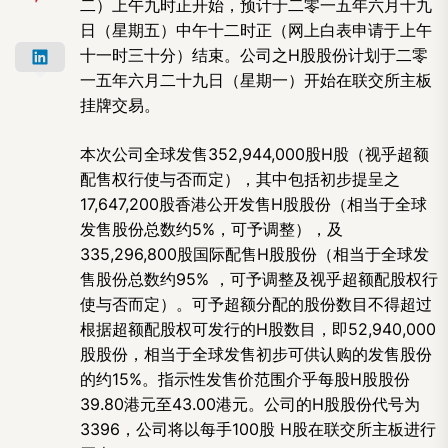
二）上午九时正开始，预计于二零一五年六月十九
日（星期五）中午十二时正（网上白表申请于上午
十一时三十分）结束。公司之
H股股份计划于二零
一五年六月二十九日（星期一）开始在联交所主板
挂牌交易。
本次公司全球发售
352,944,000股
H股（视乎超额
配售权行使与否而定），其中包括初步提呈之
17,647,200股香港公开发售
H股股份（相当于全球
发售股份总数约
5%，可予调整），及
335,296,800股国际配售
H股股份（相当于全球发
售股份总数约
95% ，可予调整及视乎超额配股权行
使与否而定）。可予超额分配的股份数目不得超过
根据超额配股权可发行的
H股数目，即
52,940,000
股股份，相当于全球发售初步可供认购的发售股份
的约
15%。指示性发售价范围介乎每股
H股股份
39.80港元至
43.00港元。公司的
H股股份代号为
3396，公司将以每手
100股
H股在联交所主板进行