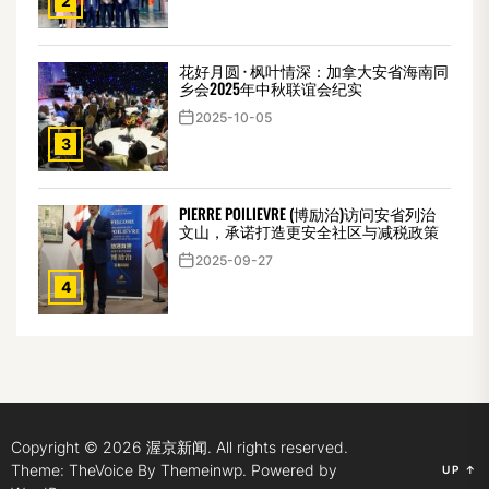
2
花好月圆 · 枫叶情深：加拿大安省海南同
乡会2025年中秋联谊会纪实
2025-10-05
3
PIERRE POILIEVRE (博励治)访问安省列治
文山，承诺打造更安全社区与减税政策
2025-09-27
4
Copyright © 2026
渥京新闻.
All rights reserved.
Theme: TheVoice By
Themeinwp.
Powered by
UP
↑