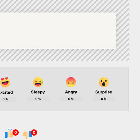
Sleepy
Angry
Surprise
xcited
0
%
0
%
0
%
0
%
0
0