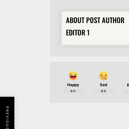
ABOUT POST AUTHOR
EDITOR 1
Happy
Sad
E
0
%
0
%
PREVIOUS POST