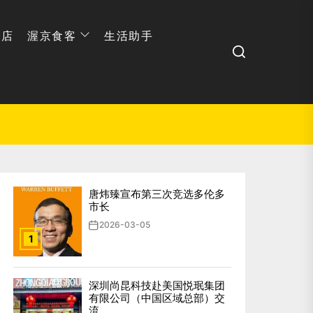
网店
渥京食客
生活助手
Search
唐炜臻宣布第三次竞选多伦多
市长
2026-03-05
1
深圳尚昆科技赴美国悦珉集团
有限公司（中国区域总部）交
流