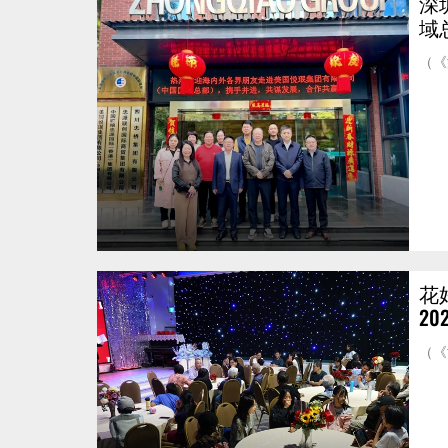
深
域
（《
花
2
（《