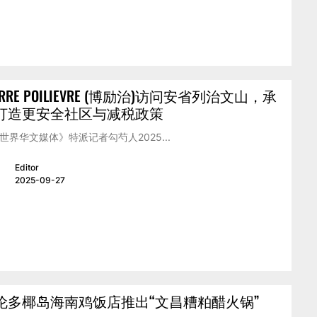
ERRE POILIEVRE (博励治)访问安省列治文山，承
打造更安全社区与减税政策
世界华文媒体》特派记者勾芍人2025...
Editor
2025-09-27
伦多椰岛海南鸡饭店推出“文昌糟粕醋火锅”