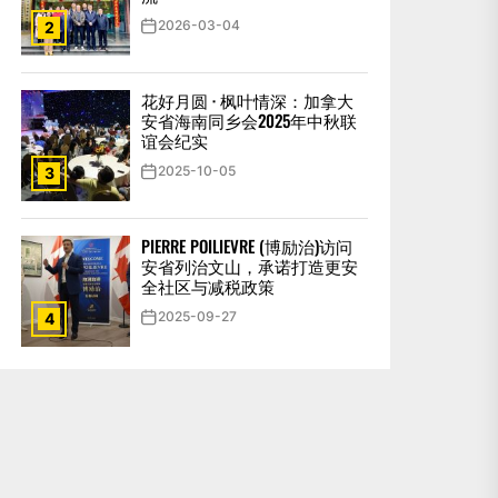
2026-03-04
2
花好月圆 · 枫叶情深：加拿大
安省海南同乡会2025年中秋联
谊会纪实
2025-10-05
3
PIERRE POILIEVRE (博励治)访问
安省列治文山，承诺打造更安
全社区与减税政策
2025-09-27
4