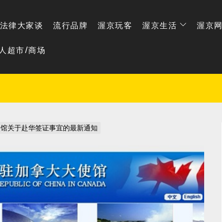
法律大家谈
流行品牌
渥京玩客
渥京生活
渥京
人超市/商场
使馆关于赴华签证事宜的最新通知