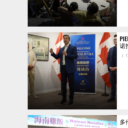
PI
诺
（《
多