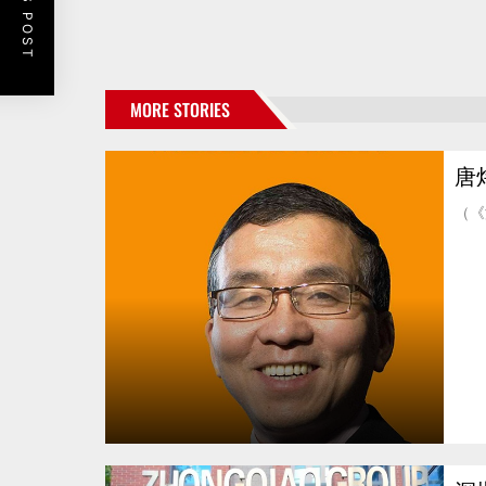
MORE STORIES
唐
（《