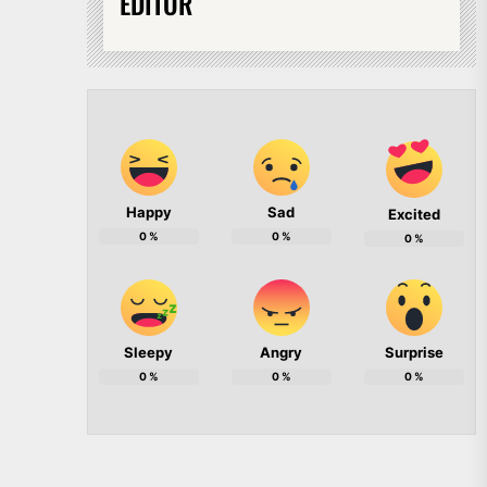
EDITOR
Happy
Sad
Excited
0
%
0
%
0
%
Sleepy
Angry
Surprise
0
%
0
%
0
%