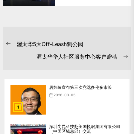
文
渥太华5大Off-Leash狗公园
章
Previous
post:
导
渥太华华人社区服务中心客户赠稿
Ne
航
po
唐炜臻宣布第三次竞选多伦多市长
2026-03-05
1
深圳尚昆科技赴美国悦珉集团有限公司
（中国区域总部）交流