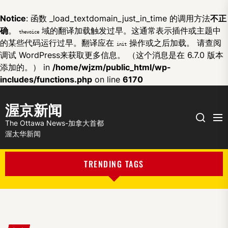
Notice
: 函数 _load_textdomain_just_in_time 的调用方法
不正
确
。
域的翻译加载触发过早。这通常表示插件或主题中
thevoice
的某些代码运行过早。翻译应在
操作或之后加载。 请查阅
init
调试 WordPress
来获取更多信息。 （这个消息是在 6.7.0 版本
添加的。） in
/home/wjzm/public_html/wp-
includes/functions.php
on line
6170
渥京新闻
Me
Search
The Ottawa News-加拿大首都
渥太华新闻
TRENDING TAGS