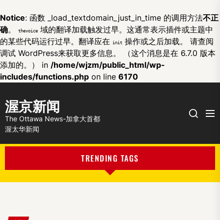
Notice
: 函数 _load_textdomain_just_in_time 的调用方法
不正
确
。
域的翻译加载触发过早。这通常表示插件或主题中
thevoice
的某些代码运行过早。翻译应在
操作或之后加载。 请查阅
init
调试 WordPress
来获取更多信息。 （这个消息是在 6.7.0 版本
添加的。） in
/home/wjzm/public_html/wp-
includes/functions.php
on line
6170
渥京新闻
Me
Search
The Ottawa News-加拿大首都
渥太华新闻
TRENDING TAGS