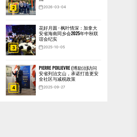
2026-03-04
2
花好月圆 · 枫叶情深：加拿大
安省海南同乡会2025年中秋联
谊会纪实
2025-10-05
3
PIERRE POILIEVRE (博励治)访问
安省列治文山，承诺打造更安
全社区与减税政策
2025-09-27
4