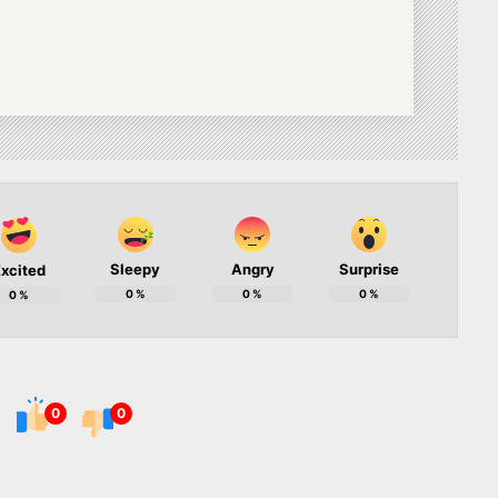
Sleepy
Angry
Surprise
xcited
0
%
0
%
0
%
0
%
0
0