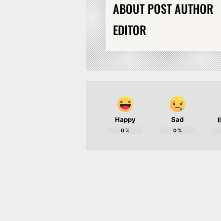
ABOUT POST AUTHOR
EDITOR
Happy
Sad
E
0
%
0
%