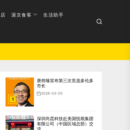
网店
渥京食客
生活助手
Search
唐炜臻宣布第三次竞选多伦多
市长
2026-03-05
1
深圳尚昆科技赴美国悦珉集团
有限公司（中国区域总部）交
流