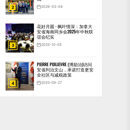
2026-03-04
2
花好月圆 · 枫叶情深：加拿大
安省海南同乡会2025年中秋联
谊会纪实
2025-10-05
3
PIERRE POILIEVRE (博励治)访问
安省列治文山，承诺打造更安
全社区与减税政策
2025-09-27
4