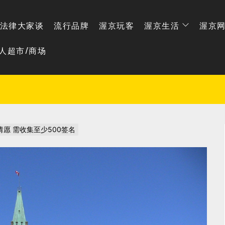
法律大家谈
流行品牌
渥京玩客
渥京生活
渥京
人超市/商场
愿 需收集至少500签名