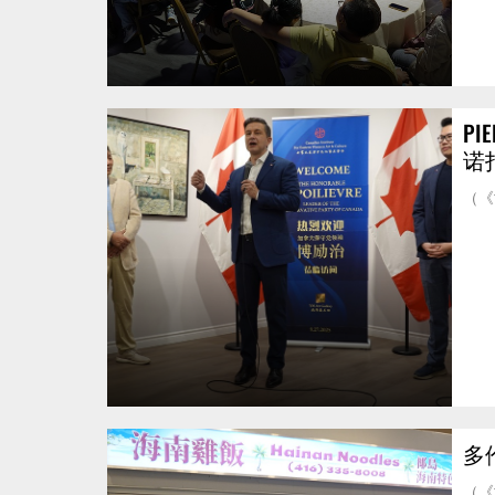
PI
诺
（《
多
（《