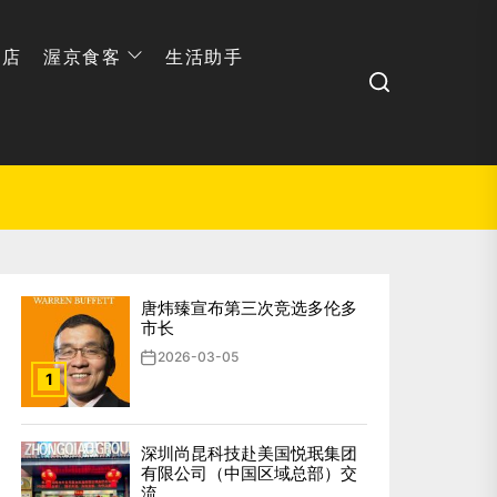
网店
渥京食客
生活助手
Search
唐炜臻宣布第三次竞选多伦多
市长
2026-03-05
1
深圳尚昆科技赴美国悦珉集团
有限公司（中国区域总部）交
流