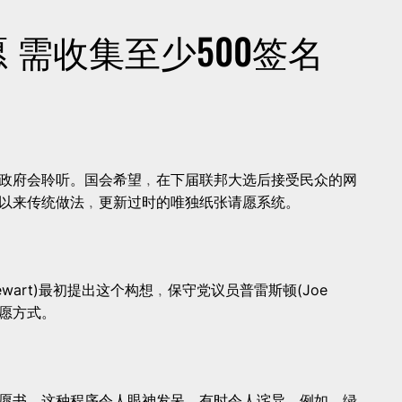
 需收集至少500签名
政府会聆听。国会希望﹐在下届联邦大选后接受民众的网
以来传统做法﹐更新过时的唯独纸张请愿系统。
tewart)最初提出这个构想﹐保守党议员普雷斯顿(Joe
请愿方式。
愿书。这种程序令人眼神发呆﹐有时令人诧异﹐例如﹐绿