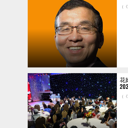
（《
花
2
（《