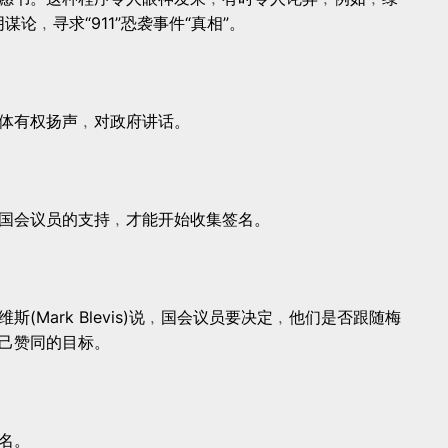
出阴谋论﹐寻求“911”恐袭事件“真相”。
体有权扬声﹐对政府讲话。
国会议员的支持﹐才能开始收集签名。
(Mark Blevis)说﹐国会议员要决定﹐他们是否跟随梅
己赞同的目标。
名。