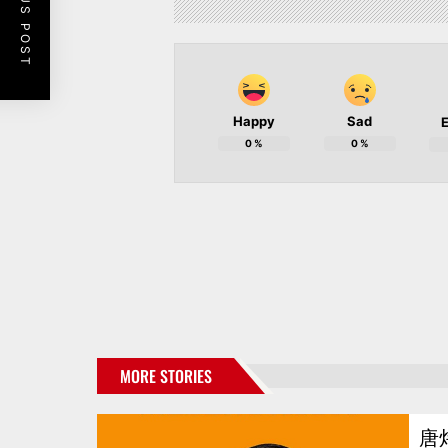
PREVIOUS POST
Happy
Sad
E
0
%
0
%
MORE STORIES
唐