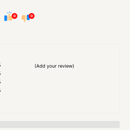
0
0
%
(Add your review)
%
%
%
%