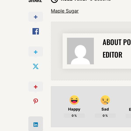
Maple Sugar
ABOUT PO
EDITOR
Happy
Sad
E
0
%
0
%