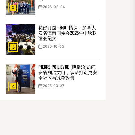
2026-03-04
2
花好月圆 · 枫叶情深：加拿大
安省海南同乡会2025年中秋联
谊会纪实
2025-10-05
3
PIERRE POILIEVRE (博励治)访问
安省列治文山，承诺打造更安
全社区与减税政策
2025-09-27
4