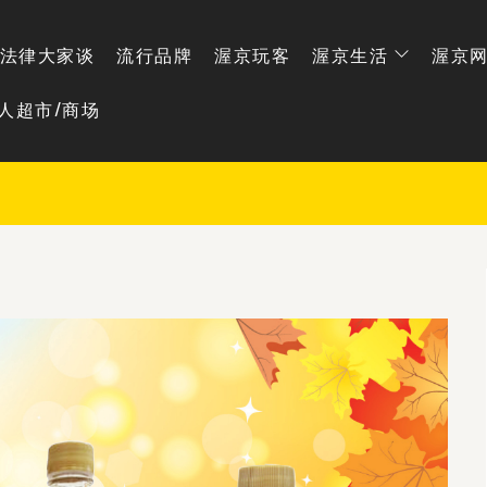
法律大家谈
流行品牌
渥京玩客
渥京生活
渥京
人超市/商场