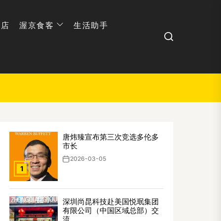
网店
渥京食客
生活助手
Search
唐炜臻宣布第三次竞选多伦多
市长
2026-03-05
1
深圳尚昆科技赴美国悦珉集团
有限公司（中国区域总部）交
流