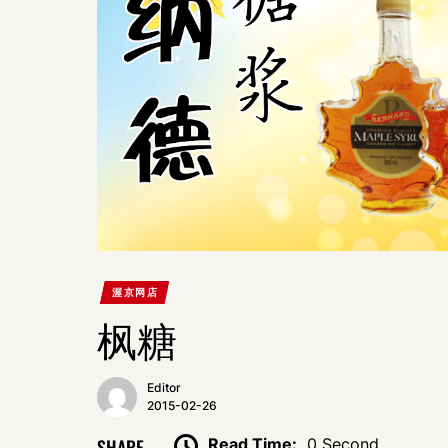
渥京网店
枫糖
Editor
2015-02-26
SHARE
Read Time:
0 Second