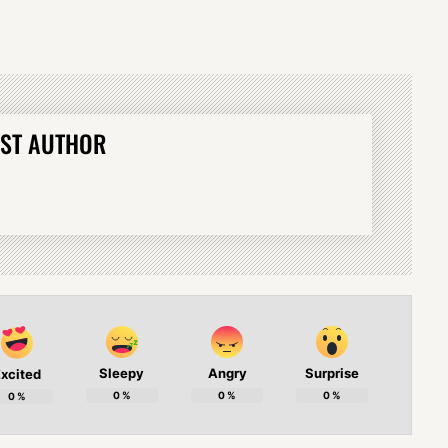
ST AUTHOR
Sleepy
Angry
Surprise
xcited
0
%
0
%
0
%
0
%