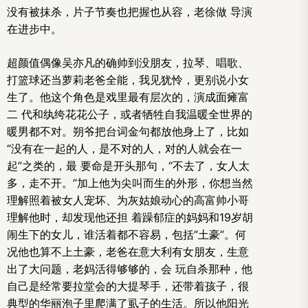
没有被抹杀，片子节奏也把握也从容，老徐做 导演
在进步中。
超颜值偶像吴亦凡的确帅到没朋友，拉琴、唱歌、
打篮球还当萝莉老爸全能，我见犹怜，更别说小女
生了。他这个角色是戏里最有层次的，演成面瘫富
二 代和纨绔花花公子，或者牺牲自我温暖全世界的
暖男都不对。朔爷把台词金句都放他身上了，比如
“没有在一起的人，是不对的人，对的人就会在一
起”之类的，最 要命是开头那句，“不去了，女人太
多，走不开。”加上他为尖叫而生的外形，你想当然
理解照着被女人宠坏、为灰姑娘动心的高富帅小哥
理解他时，却发现他还担 着躁郁症的妈妈和19岁胡
闹生下的女儿，谁活着都不容易，包括“土豪”。何
况他也算不上土豪，老爸在意大利有女朋友，生意
出了大问题，老妈活得够够的，会 玩自杀那种，他
自己是经常要拉堂会的大提琴手，还带着孩子，很
典型的华丽泡子里爬满了虱子的生活。所以他阳光