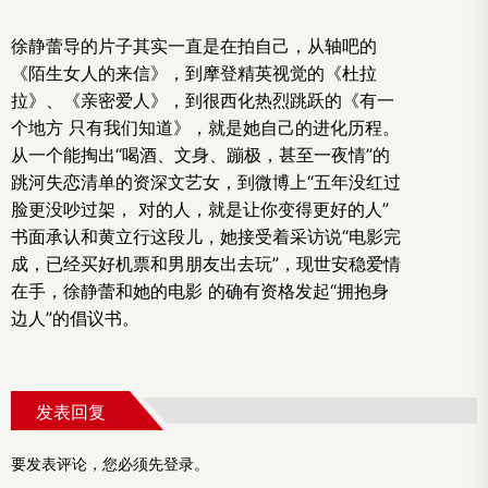
徐静蕾导的片子其实一直是在拍自己，从轴吧的
《陌生女人的来信》，到摩登精英视觉的《杜拉
拉》、《亲密爱人》，到很西化热烈跳跃的《有一
个地方 只有我们知道》，就是她自己的进化历程。
从一个能掏出“喝酒、文身、蹦极，甚至一夜情”的
跳河失恋清单的资深文艺女，到微博上“五年没红过
脸更没吵过架， 对的人，就是让你变得更好的人”
书面承认和黄立行这段儿，她接受着采访说“电影完
成，已经买好机票和男朋友出去玩”，现世安稳爱情
在手，徐静蕾和她的电影 的确有资格发起“拥抱身
边人”的倡议书。
发表回复
要发表评论，您必须先
登录
。