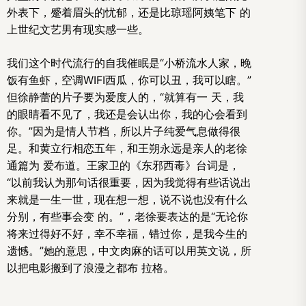
外表下，蹙着眉头的忧郁，还是比琼瑶阿姨笔下 的
上世纪文艺男有现实感一些。
我们这个时代流行的自我催眠是“小桥流水人家，晚
饭有鱼虾，空调WIFI西瓜，你可以丑，我可以瞎。”
但徐静蕾的片子要为爱度人的，“就算有一 天，我
的眼睛看不见了，我还是会认出你，我的心会看到
你。”因为是情人节档，所以片子纯爱气息做得很
足。和黄立行相恋五年，和王朔永远是亲人的老徐
通篇为 爱布道。王家卫的《东邪西毒》台词是，
“以前我认为那句话很重要，因为我觉得有些话说出
来就是一生一世，现在想一想，说不说也没有什么
分别，有些事会变 的。”，老徐要表达的是“无论你
将来过得好不好，幸不幸福，错过你，是我今生的
遗憾。”她的意思，中文肉麻的话可以用英文说，所
以把电影搬到了浪漫之都布 拉格。