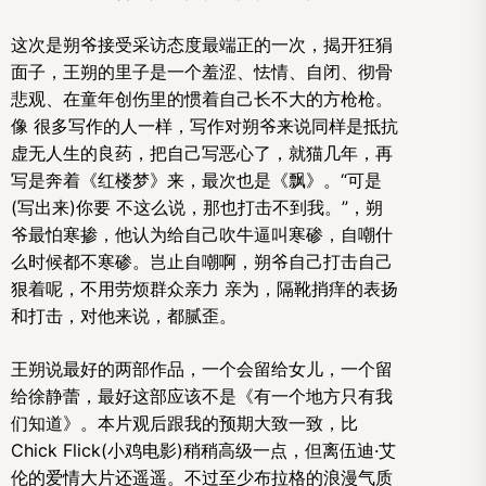
这次是朔爷接受采访态度最端正的一次，揭开狂狷
面子，王朔的里子是一个羞涩、怯情、自闭、彻骨
悲观、在童年创伤里的惯着自己长不大的方枪枪。
像 很多写作的人一样，写作对朔爷来说同样是抵抗
虚无人生的良药，把自己写恶心了，就猫几年，再
写是奔着《红楼梦》来，最次也是《飘》。“可是
(写出来)你要 不这么说，那也打击不到我。”，朔
爷最怕寒掺，他认为给自己吹牛逼叫寒碜，自嘲什
么时候都不寒碜。岂止自嘲啊，朔爷自己打击自己
狠着呢，不用劳烦群众亲力 亲为，隔靴捎痒的表扬
和打击，对他来说，都腻歪。
王朔说最好的两部作品，一个会留给女儿，一个留
给徐静蕾，最好这部应该不是《有一个地方只有我
们知道》。本片观后跟我的预期大致一致，比
Chick Flick(小鸡电影)稍稍高级一点，但离伍迪·艾
伦的爱情大片还遥遥。不过至少布拉格的浪漫气质