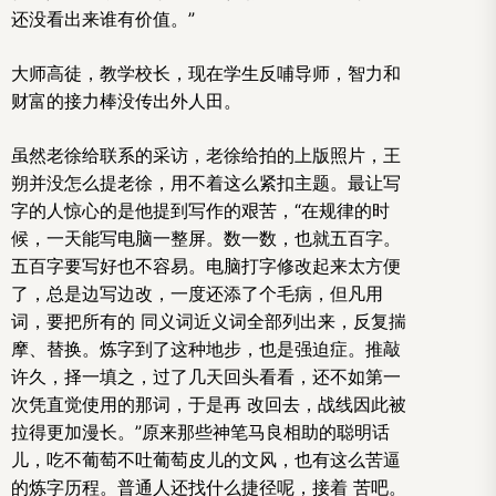
还没看出来谁有价值。”
大师高徒，教学校长，现在学生反哺导师，智力和
财富的接力棒没传出外人田。
虽然老徐给联系的采访，老徐给拍的上版照片，王
朔并没怎么提老徐，用不着这么紧扣主题。最让写
字的人惊心的是他提到写作的艰苦，“在规律的时
候，一天能写电脑一整屏。数一数，也就五百字。
五百字要写好也不容易。电脑打字修改起来太方便
了，总是边写边改，一度还添了个毛病，但凡用
词，要把所有的 同义词近义词全部列出来，反复揣
摩、替换。炼字到了这种地步，也是强迫症。推敲
许久，择一填之，过了几天回头看看，还不如第一
次凭直觉使用的那词，于是再 改回去，战线因此被
拉得更加漫长。”原来那些神笔马良相助的聪明话
儿，吃不葡萄不吐葡萄皮儿的文风，也有这么苦逼
的炼字历程。普通人还找什么捷径呢，接着 苦吧。