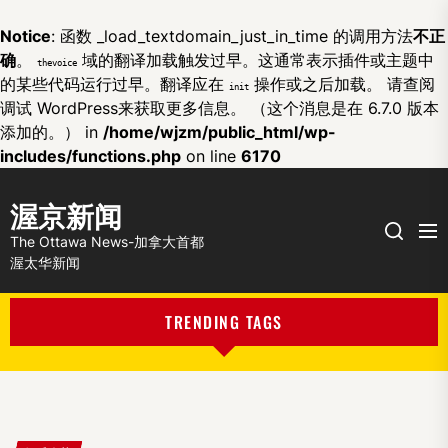
Notice
: 函数 _load_textdomain_just_in_time 的调用方法
不正
确
。
域的翻译加载触发过早。这通常表示插件或主题中
thevoice
的某些代码运行过早。翻译应在
操作或之后加载。 请查阅
init
调试 WordPress
来获取更多信息。 （这个消息是在 6.7.0 版本
添加的。） in
/home/wjzm/public_html/wp-
includes/functions.php
on line
6170
渥京新闻
Me
Search
The Ottawa News-加拿大首都
渥太华新闻
TRENDING TAGS