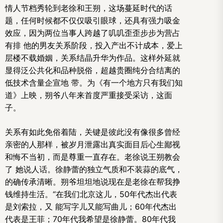
情人节档秀轮到老徐和王朔，这场蔓延时代的话
题，任何时候都不仅仅吸引眼球，还具有强力吸金
效应，因为两位当事人跨越了叽叽歪歪步步为营占
有排 他的男友关系阶段，投入产出不计成本，爱上
层楼不载婚姻，关系结晶升华为作品。这样外延就
显得泛公共化和品种脱俗，超越贵圈纯分合结离的
低技术含量企宣地 带。为《有一个地方只有我们知
道》上映，朔爷八年来首度严重接受采访，这面
子。
关系有如此免俗着陆，关键是彼此没有像很多曾经
亲密的人那样，被岁月泄露出真实面目后心生鄙视
和悔不当初，而是尊重一直存在。老徐说王朔教会
了 她说人话。徐静蕾的独立气质和不装蒜的底气，
的确传承清晰。朔爷坦坦地说现在是老徐在帮我挣
钱维持生活。“在我们北京这儿，50年代杰出代表
是刘索拉，又 能写字儿又能写曲儿；60年代杰出
代表是王菲；70年代我希望是徐静蕾。80年代我