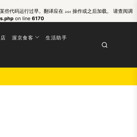
的某些代码运行过早。翻译应在
操作或之后加载。 请查阅
调
init
ns.php
on line
6170
网店
渥京食客
生活助手
Search