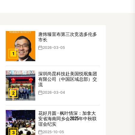
唐炜臻宣布第三次竞选多伦多
市长
2026-03-05
1
深圳尚昆科技赴美国悦珉集团
有限公司（中国区域总部）交
流
2026-03-04
2
花好月圆 · 枫叶情深：加拿大
安省海南同乡会2025年中秋联
谊会纪实
2025-10-05
3