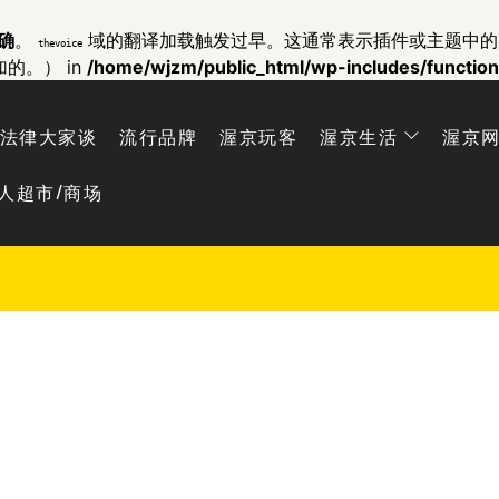
确
。
域的翻译加载触发过早。这通常表示插件或主题中
thevoice
加的。） in
/home/wjzm/public_html/wp-includes/functio
法律大家谈
流行品牌
渥京玩客
渥京生活
渥京
人超市/商场