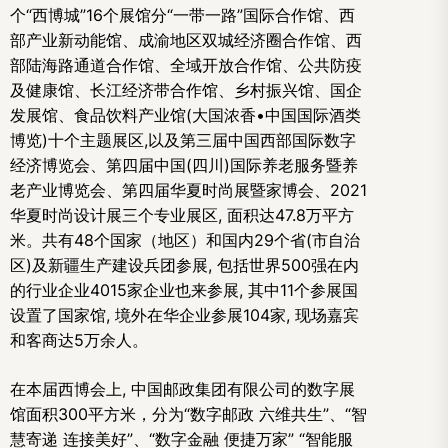
个“西博城”16个展馆分“一带一路”国际合作馆、西
部产业新动能馆、成渝地区双城经济圈合作馆、西
部陆海路通道合作馆、全域开放合作馆、公共防疫
及健康馆、长江经济带合作馆、乡村振兴馆、国企
发展馆、食品饮料产业馆(大国浓香•中国国际酒类
博览)十个主题展区,以及第三届中国西部国际数字
经济博览会、第四届中国(四川)国际养老服务暨养
老产业博览会、第四届华夏时尚展暨家博会、2021
华夏时尚设计展三个专业展区, 面积达47.8万平方
米。共有48个国家（地区）和国内29个省(市自治
区)及新疆生产建设兵团参展, 包括世界500强在内
的行业企业4015家企业也来参展, 其中11个参展国
设置了国家馆, 境外在华企业参展104家, 现场嘉宾
和客商达5万余人。
在本届西博会上, 中国邮政集团有限公司的数字展
馆面积300平方米，分为“数字邮政 六维共生”、“智
慧寄递 连接美好”、“数字金融 便捷万家” “智能服