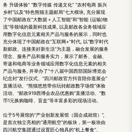
务 升级体验” “数字传媒 传递文化” “农村电商 振兴
乡村”以及“特色熊猫主题邮局”七大模块, 充分展现
了中国邮政在“大数据＋人工智能”和“智能 (运输)物
流”等领域的最新科技成果, 以及邮政各业务领域应
用数字化信息元素相关产品与服务的展示，同时也
充分体现了中国邮政在“互联网+”时代, 以“数字时代
新邮政、连接美好新生活”为主题，融合发展的服务
理念、服务产品和服务实力，展示了邮务、金融、
寄递和电商等业务领域应用数字化信息元素的相关
产品与服务, 并举办了“十八届中国西部国际博览会
纪念封”发行仪式、“四川邮政官方抖音陪你逛展会”
直播活动、“熊猫悠悠带你玩转邮政数字场馆”体验
活动、“邮政919西博会农品优惠购”直播活动、“数
币1元换购咖啡、盲盒”等丰富多彩的现场活动。
位于5号展馆的“产业创新发展馆（国企成就馆）”,
是首次独立亮相的“通用航空”的板块，第一板块由
四川航空集团通过设置匠心独具的“机上餐食”、