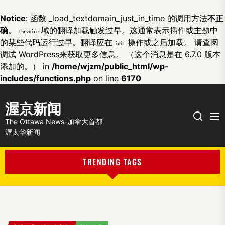
Notice
: 函数 _load_textdomain_just_in_time 的调用方法
不正
确
。
域的翻译加载触发过早。这通常表示插件或主题中
thevoice
的某些代码运行过早。翻译应在
操作或之后加载。 请查阅
init
调试 WordPress
来获取更多信息。 （这个消息是在 6.7.0 版本
添加的。） in
/home/wjzm/public_html/wp-
includes/functions.php
on line
6170
渥京新闻
Me
Search
The Ottawa News-加拿大首都
渥太华新闻
TRENDING TAGS