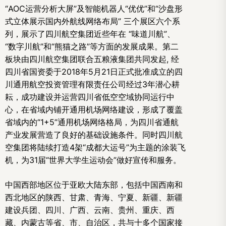
“AOC运营分析大屏”及智能机器人“优优”和“沙盘形
式立体展示国内外航线网络布局” 三个展区六个系
列，展示了四川航空集团近些年在 “味道川航”、
“数字川航”和“熊猫之路”等方面的发展成果。第二
板块由四川航空集团联合五粮液集团共同发起, 经
四川省国资委于2018年5月21日正式批准成立的四
川通用航空投资管理有限责任公司经过3年潜心耕
耘，成功建设并运营四川省低空空域协同运行中
心，在省域内铺开通用机场网络建设，形成了覆盖
省域内的“1+5”通用机场网络格局，为四川省通航
产业发展营造了良好的基础设施条件。同时四川航
空集团将陆续打造4架“成都大运号”为主题的涂装飞
机，为31届“世界大学生运动会”做好宣传和服务。
中国西部地区位于亚欧大陆东部，包括中国西南和
西北地区的陕西、甘肃、青海、宁夏、新疆、新疆
建设兵团、四川、广西、云南、贵州、重庆、西
藏、内蒙古等省、市、自治区，共与十多个国家接