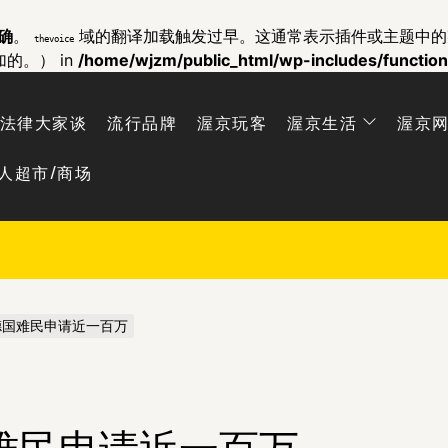
确
。
域的翻译加载触发过早。这通常表示插件或主题中
thevoice
加的。） in
/home/wjzm/public_html/wp-includes/functio
法律大家谈
流行品牌
渥京玩客
渥京生活
渥京
人超市/商场
德国难民申请近一百万
难民申请近一百万