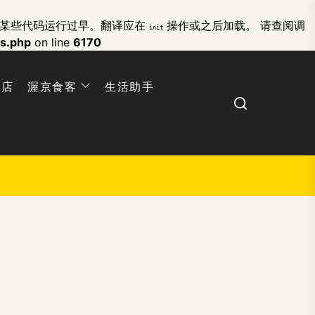
的某些代码运行过早。翻译应在
操作或之后加载。 请查阅
调
init
ns.php
on line
6170
网店
渥京食客
生活助手
Search