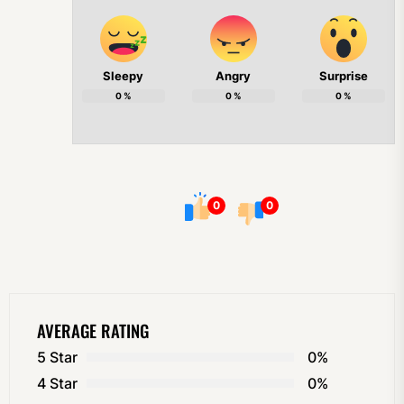
Sleepy
Angry
Surprise
0
%
0
%
0
%
0
0
AVERAGE RATING
5 Star
0%
4 Star
0%