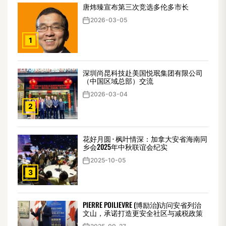
唐炜臻宣布第三次竞选多伦多市长
2026-03-05
1
深圳尚昆科技赴美国悦珉集团有限公司
（中国区域总部）交流
2026-03-04
2
花好月圆 · 枫叶情深：加拿大安省海南同
乡会2025年中秋联谊会纪实
2025-10-05
3
PIERRE POILIEVRE (博励治)访问安省列治
文山，承诺打造更安全社区与减税政策