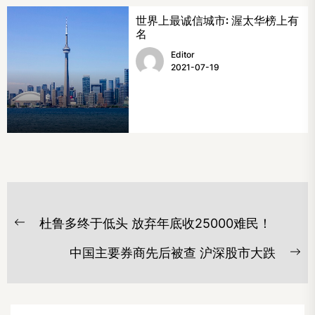
世界上最诚信城市: 渥太华榜上有
名
Editor
2021-07-19
文
杜鲁多终于低头 放弃年底收25000难民！
章
Previous
post:
导
中国主要券商先后被查 沪深股市大跌
Ne
航
po