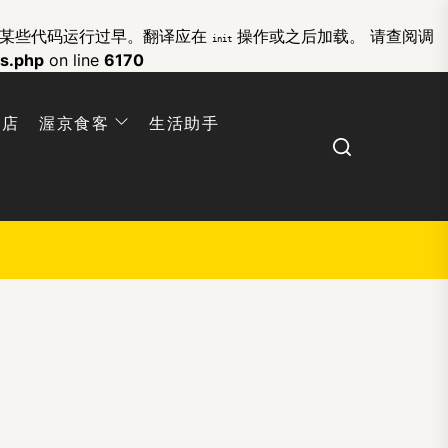
的某些代码运行过早。翻译应在
操作或之后加载。 请查阅
调
init
ns.php
on line
6170
网店
渥京食客
生活助手
Search