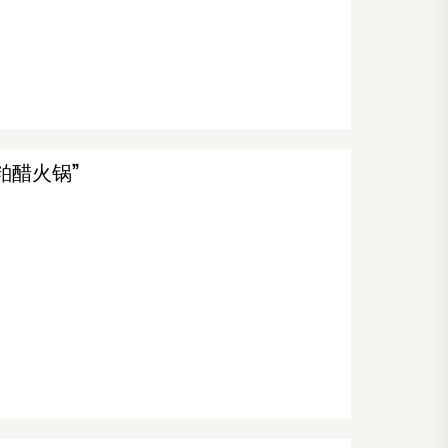
粕醋火锅”