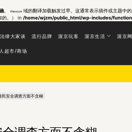
确
。
域的翻译加载触发过早。这通常表示插件或主题中
thevoice
加的。） in
/home/wjzm/public_html/wp-includes/functio
法律大家谈
流行品牌
渥京玩客
渥京生活
渥京
人超市/商场
难民安全调查方面不含糊
安全调查方面不含糊