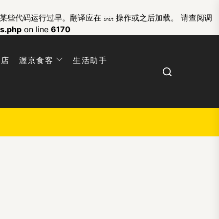
的某些代码运行过早。翻译应在
操作或之后加载。 请查阅
调
init
ns.php
on line
6170
网店
渥京食客
生活助手
Search