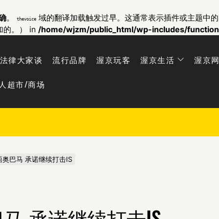
确
。
域的翻译加载触发过早。这通常表示插件或主题中
thevoice
加的。） in
/home/wjzm/public_html/wp-includes/functio
法律大家谈
流行品牌
渥京玩客
渥京生活
渥京
人超市/商场
奥巴马 承诺继续打击IS
马 承诺继续打击IS