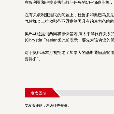
在叙利亚和伊拉克执行战斗任务的CF-18战斗
在有关叙利亚难民的问题上，杜鲁多和奥巴马意见
气候峰会上推动那些不愿意签署具有约束力条约
奥巴马还提到两国将很快签署‘跨太平洋伙伴关系
(Chrystia Freeland)此前表示，要先对
对于奥巴马本月初拒绝了加拿大的基斯通输油管道
要得多”。
发表回复
要发表评论，您必须先
登录
。