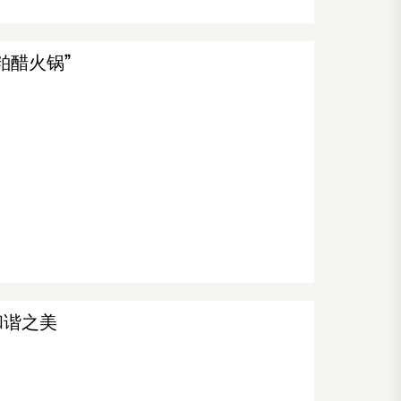
粕醋火锅”
和谐之美