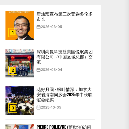
唐炜臻宣布第三次竞选多伦多
市长
2026-03-05
1
深圳尚昆科技赴美国悦珉集团
有限公司（中国区域总部）交
流
2026-03-04
2
花好月圆 · 枫叶情深：加拿大
安省海南同乡会2025年中秋联
谊会纪实
2025-10-05
3
PIERRE POILIEVRE (博励治)访问