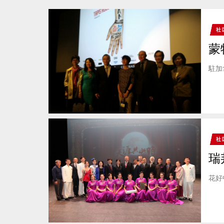
社
蒙
駐加
社
瑞
花好