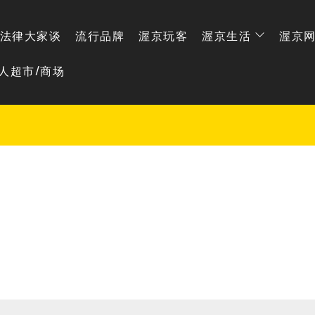
法律大家谈
流行品牌
渥京玩客
渥京生活
渥京
人超市/商场