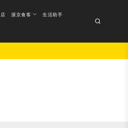
网店
渥京食客
生活助手
Search