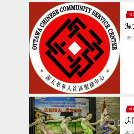
社
渥
我们
社
庆
20