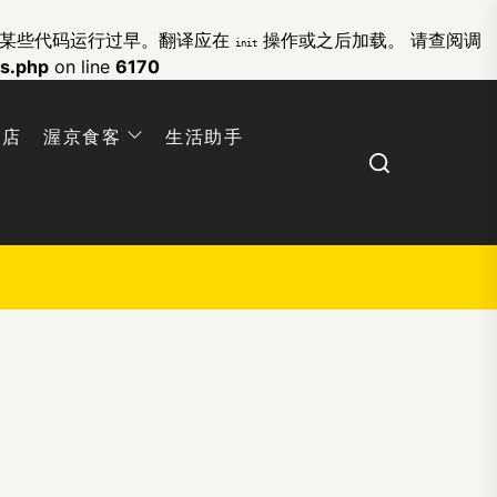
的某些代码运行过早。翻译应在
操作或之后加载。 请查阅
调
init
ns.php
on line
6170
网店
渥京食客
生活助手
Search