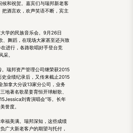
问候和祝贺。嘉宾们与瑞邦新老客
、把酒言欢，欢声笑语不断，宾主
东大学的民族音乐会。9月26日
唱歌、舞蹈，在现场大家甚至还兴致
步在进行，各路歌唱好手登台竞
风采。
。瑞邦资产管理公司继荣获2015
人寿历史业绩纪录后，又传来截止2015
全加拿大分设13家分公司，业务
请三地著名歌星姜育恒开球献歌、
essica刘青演唱会”等。长年
和美誉度。
、幸福美满。瑞邦深知，这些成绩
辜负广大新老客户的期望与托付，