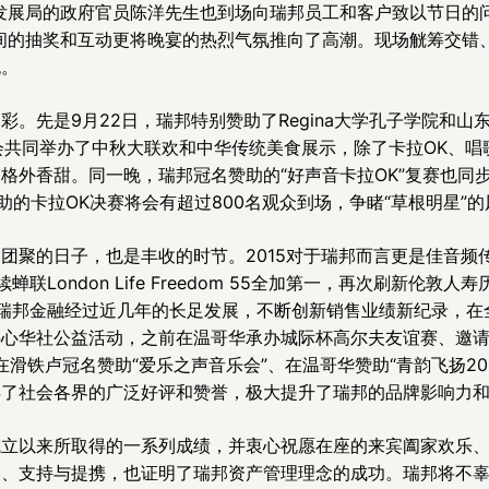
发展局的政府官员陈洋先生也到场向瑞邦员工和客户致以节日的
间的抽奖和互动更将晚宴的热烈气氛推向了高潮。现场觥筹交错
晚。
。先是9月22日，瑞邦特别赞助了Regina大学孔子学院和山
助会共同举办了中秋大联欢和中华传统美食展示，除了卡拉OK、
格外香甜。同一晚，瑞邦冠名赞助的“好声音卡拉OK”复赛也同
助的卡拉OK决赛将会有超过800名观众到场，争睹“草根明星”的
聚的日子，也是丰收的时节。2015对于瑞邦而言更是佳音频传
续蝉联London Life Freedom 55全加第一，再次刷新伦敦
息。瑞邦金融经过近几年的长足发展，不断创新销售业绩新纪录，在
热心华社公益活动，之前在温哥华承办城际杯高尔夫友谊赛、邀
铁卢冠名赞助“爱乐之声音乐会”、在温哥华赞助“青韵飞扬2015J
得了社会各界的广泛好评和赞誉，极大提升了瑞邦的品牌影响力
成立以来所取得的一系列成绩，并衷心祝愿在座的来宾阖家欢乐
容、支持与提携，也证明了瑞邦资产管理理念的成功。瑞邦将不