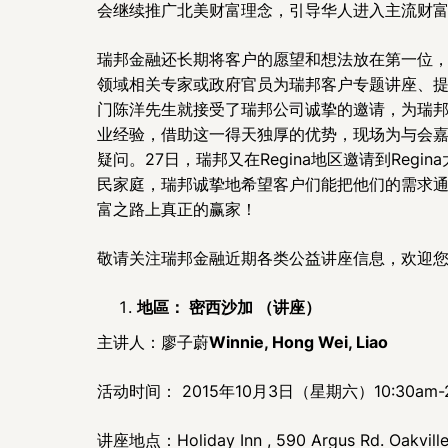
会继续推广北美财富理念，引导华人进入主流财
瑞邦金融还长期将客户的愿望和想法放在第一位
领域相关专家或政府官员为瑞邦客户专题讲座、提
门陈洋先生就接受了瑞邦公司诚挚的邀请，为瑞
业经验，借助这一得天独厚的优势，现场为与会
疑问。27日，瑞邦又在Regina地区邀请到Re
民家庭，瑞邦诚挚地希望客户们能把他们的需求
富之路上真正的赢家！
敬请关注瑞邦金融近期各类公益讲座信息，欢迎您致电全
地區：
密西沙加
（讲座）
主讲人：廖子蔚
Winnie, Hong Wei, Liao
活动时间： 2015年10月3日（星期六）10:30am
讲座地点：Holiday Inn , 590 Argus Rd. Oakville