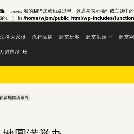
确
。
域的翻译加载触发过早。这通常表示插件或主题中
thevoice
加的。） in
/home/wjzm/public_html/wp-includes/functio
法律大家谈
流行品牌
渥京玩客
渥京生活
渥京
人超市/商场
宴多地圆满举办
多地圆满举办