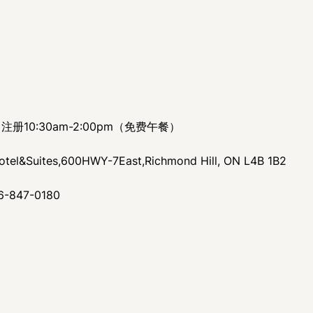
 注册10:30am-2:00pm（免费午餐）
l&Suites,600HWY-7East,Richmond Hill, ON L4B 1B2
6-847-0180