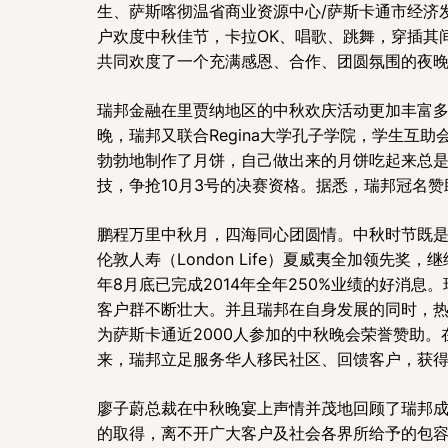
生、萨斯喀彻温省商业资源中心/萨斯卡通市经济
户欢度中秋佳节，卡拉OK、唱歌、跳舞，穿插其
共同欢度了一个充满感恩、合作、团圆氛围的夜
瑞邦金融在里贾纳地区的中秋欢庆活动更加丰富多彩
晚，瑞邦又联合Regina大学孔子学院，学生互
勃勃地制作了月饼，自己做出来的月饼吃起来总是
技，争抢10月3号的决赛资格。据悉，瑞邦冠名赞
鹏程万里中秋月，四海同心团圆情。中秋时节既是团
伦敦人寿（London Life）夏威夷全加领先奖，继
年8月底已完成2014年全年250%业绩的好消
客户群不断壮大。并且瑞邦在自身发展的同时，
为萨斯卡通近2000人参加的中秋晚会荣誉赞助。在滑
来，瑞邦立足服务华人移民社区、回馈客户，获
廖子蔚总裁在中秋晚宴上声情并茂地回顾了瑞邦
的取得，离不开广大客户及社会各界所给予的包