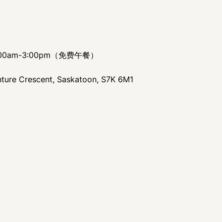
00am-3:00pm（免费午餐）
re Crescent, Saskatoon, S7K 6M1