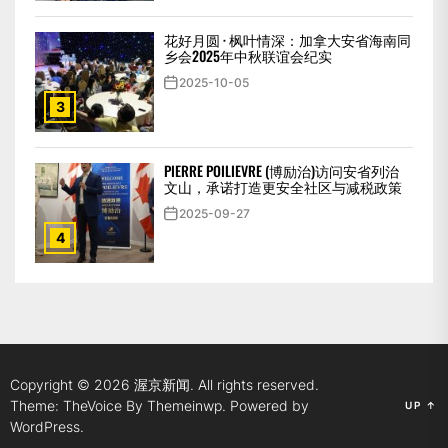
花好月圆 · 枫叶情深：加拿大安省海南同
乡会2025年中秋联谊会纪实
2025-10-05
3
PIERRE POILIEVRE (博励治)访问安省列治
文山，承诺打造更安全社区与减税政策
2025-09-27
4
Copyright © 2026
渥京新闻.
All rights reserved.
Theme: TheVoice By
Themeinwp.
Powered by
UP
↑
WordPress.