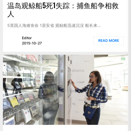
温岛观鲸船5死1失踪：捕鱼船争相救
人
5英国人海难丧命 1居安省 观鲸船迅速沉没 船长来...
Editor
READ MORE
2015-10-27