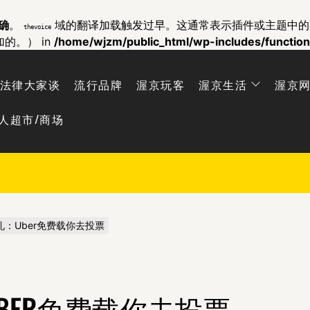
确
。
域的翻译加载触发过早。这通常表示插件或主题中
thevoice
加的。） in
/home/wjzm/public_html/wp-includes/functio
法律大家谈
流行品牌
渥京玩客
渥京生活
渥京
人超市/商场
：Uber免费载你去投票
BER免费载你去投票