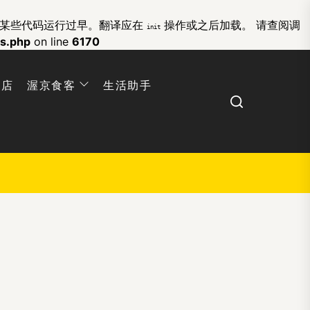
的某些代码运行过早。翻译应在
操作或之后加载。 请查阅
调
init
ns.php
on line
6170
网店
渥京食客
生活助手
Search