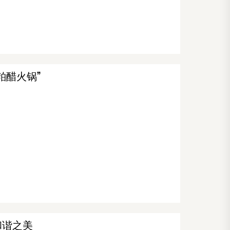
粕醋火锅”
和谐之美