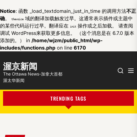
Notice
: 函数 _load_textdomain_just_in_time 的调用方法
不正
确
。
域的翻译加载触发过早。这通常表示插件或主题中
thevoice
的某些代码运行过早。翻译应在
操作或之后加载。 请查阅
init
调试 WordPress
来获取更多信息。 （这个消息是在 6.7.0 版本
添加的。） in
/home/wjzm/public_html/wp-
includes/functions.php
on line
6170
渥京新闻
Me
Search
The Ottawa News-加拿大首都
渥太华新闻
TRENDING TAGS