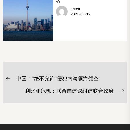
名
Editor
2021-07-19
文
中国：“绝不允许”侵犯南海领海领空
章
Previous
post:
导
利比亚危机：联合国建议组建联合政府
Ne
航
po