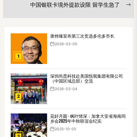
post:
导
中国银联卡境外提款设限 留学生急了
Ne
航
po
唐炜臻宣布第三次竞选多伦多市长
2026-03-05
1
深圳尚昆科技赴美国悦珉集团有限公司
（中国区域总部）交流
2026-03-04
2
花好月圆 · 枫叶情深：加拿大安省海南同
乡会2025年中秋联谊会纪实
2025-10-05
3