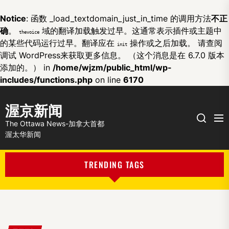
Notice
: 函数 _load_textdomain_just_in_time 的调用方法
不正
确
。
域的翻译加载触发过早。这通常表示插件或主题中
thevoice
的某些代码运行过早。翻译应在
操作或之后加载。 请查阅
init
调试 WordPress
来获取更多信息。 （这个消息是在 6.7.0 版本
添加的。） in
/home/wjzm/public_html/wp-
includes/functions.php
on line
6170
渥京新闻
Me
Search
The Ottawa News-加拿大首都
渥太华新闻
TRENDING TAGS