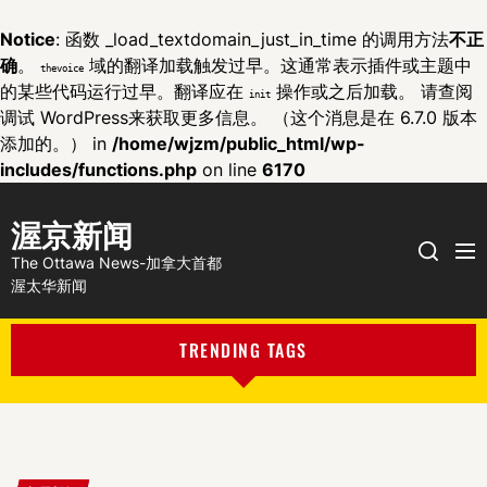
Notice
: 函数 _load_textdomain_just_in_time 的调用方法
不正
确
。
域的翻译加载触发过早。这通常表示插件或主题中
thevoice
的某些代码运行过早。翻译应在
操作或之后加载。 请查阅
init
调试 WordPress
来获取更多信息。 （这个消息是在 6.7.0 版本
添加的。） in
/home/wjzm/public_html/wp-
includes/functions.php
on line
6170
渥京新闻
Me
Search
The Ottawa News-加拿大首都
渥太华新闻
TRENDING TAGS