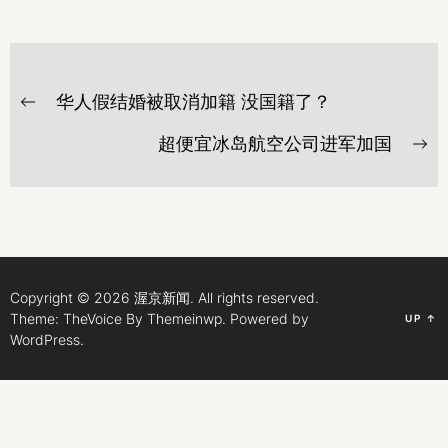
文
华人假结婚被取消加籍 没国籍了？
章
Previous
post:
导
超便宜冰岛航空公司进军加国
Ne
航
po
Copyright © 2026
渥京新闻.
All rights reserved.
Theme: TheVoice By
Themeinwp.
Powered by
UP
↑
WordPress.