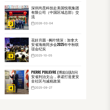
深圳尚昆科技赴美国悦珉集团
有限公司（中国区域总部）交
流
2026-03-04
2
花好月圆 · 枫叶情深：加拿大
安省海南同乡会2025年中秋联
谊会纪实
2025-10-05
3
PIERRE POILIEVRE (博励治)访问
安省列治文山，承诺打造更安
全社区与减税政策
2025-09-27
4