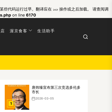
的某些代码运行过早。翻译应在
操作或之后加载。 请查阅
调
init
ns.php
on line
6170
网店
渥京食客
生活助手
Search
唐炜臻宣布第三次竞选多伦多
市长
2026-03-05
1