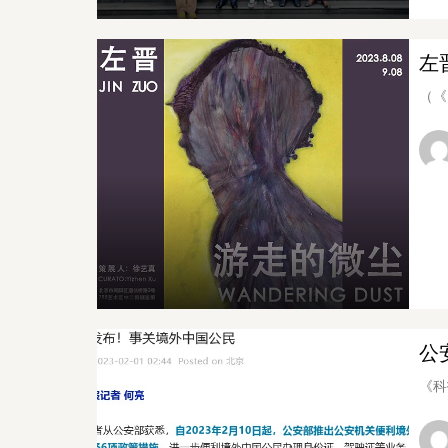
左
（《
公
《科