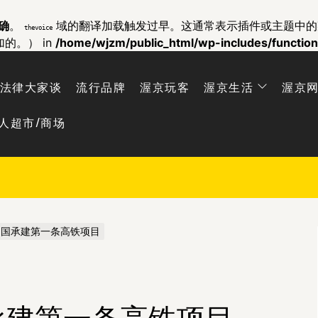
确
。
域的翻译加载触发过早。这通常表示插件或主题中
thevoice
加的。） in
/home/wjzm/public_html/wp-includes/functio
法律大家谈
流行品牌
渥京玩客
渥京生活
渥京
人超市/商场
中国承建第一条高铁项目
承建第一条高铁项目