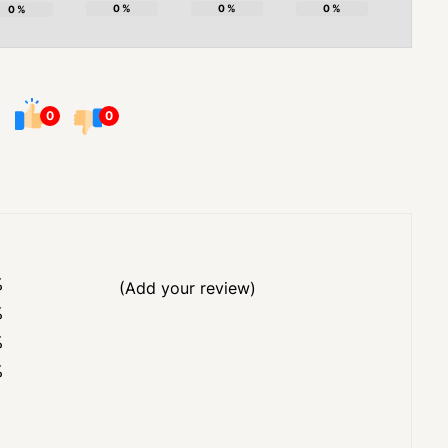
0
%
0
%
0
%
0
%
0
0
%
(Add your review)
%
%
%
%