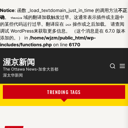
Notice
: 函数 _load_textdomain_just_in_time 的调用方法
不正
确
。
域的翻译加载触发过早。这通常表示插件或主题中
thevoice
的某些代码运行过早。翻译应在
操作或之后加载。 请查阅
init
调试 WordPress
来获取更多信息。 （这个消息是在 6.7.0 版本
添加的。） in
/home/wjzm/public_html/wp-
includes/functions.php
on line
6170
渥京新闻
Me
Search
The Ottawa News-加拿大首都
渥太华新闻
TRENDING TAGS