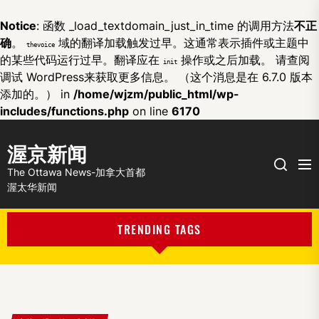
Notice
: 函数 _load_textdomain_just_in_time 的调用方法
不正
确
。
域的翻译加载触发过早。这通常表示插件或主题中
thevoice
的某些代码运行过早。翻译应在
操作或之后加载。 请查阅
init
调试 WordPress
来获取更多信息。 （这个消息是在 6.7.0 版本
添加的。） in
/home/wjzm/public_html/wp-
includes/functions.php
on line
6170
渥京新闻
Me
Search
The Ottawa News-加拿大首都
渥太华新闻
TRENDING TAGS