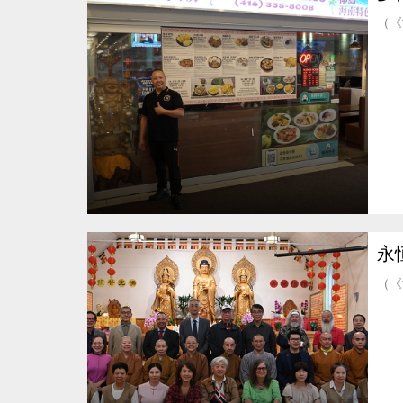
（《
永
（《