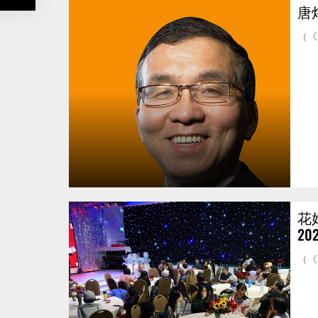
唐
（《
花
2
（《