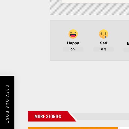
Happy
Sad
E
0
%
0
%
PREVIOUS POST
MORE STORIES