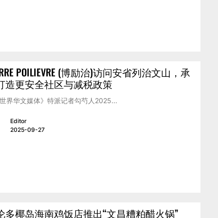
ERRE POILIEVRE (博励治)访问安省列治文山，承
打造更安全社区与减税政策
世界华文媒体》特派记者勾芍人2025...
Editor
2025-09-27
伦多椰岛海南鸡饭店推出“文昌糟粕醋火锅”