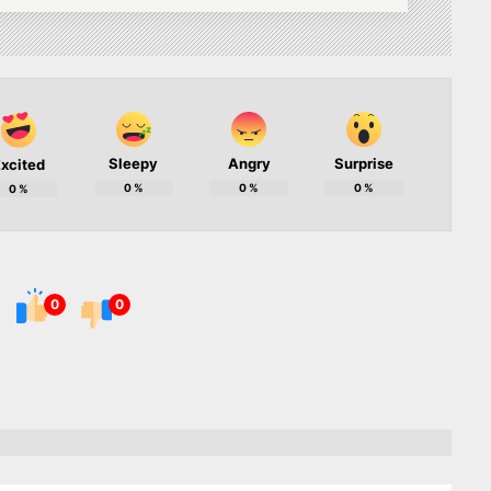
Sleepy
Angry
Surprise
xcited
0
%
0
%
0
%
0
%
0
0