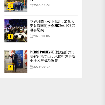
2026-03-04
2
花好月圆 · 枫叶情深：加拿大
安省海南同乡会2025年中秋联
谊会纪实
2025-10-05
3
PIERRE POILIEVRE (博励治)访问
安省列治文山，承诺打造更安
全社区与减税政策
2025-09-27
4