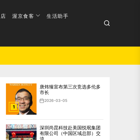
网店
渥京食客
生活助手
Search
唐炜臻宣布第三次竞选多伦多
市长
2026-03-05
1
深圳尚昆科技赴美国悦珉集团
有限公司（中国区域总部）交
流