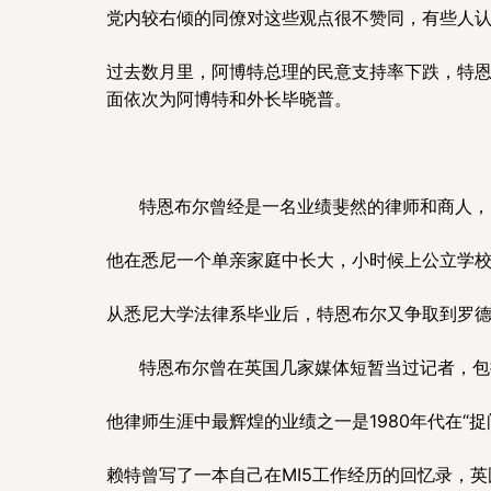
党内较右倾的同僚对这些观点很不赞同，有些人
过去数月里，阿博特总理的民意支持率下跌，特恩
面依次为阿博特和外长毕晓普。
特恩布尔曾经是一名业绩斐然的律师和商人，曾
他在悉尼一个单亲家庭中长大，小时候上公立学
从悉尼大学法律系毕业后，特恩布尔又争取到罗
特恩布尔曾在英国几家媒体短暂当过记者，包
他律师生涯中最辉煌的业绩之一是1980年代在“捉间谍”
赖特曾写了一本自己在MI5工作经历的回忆录，