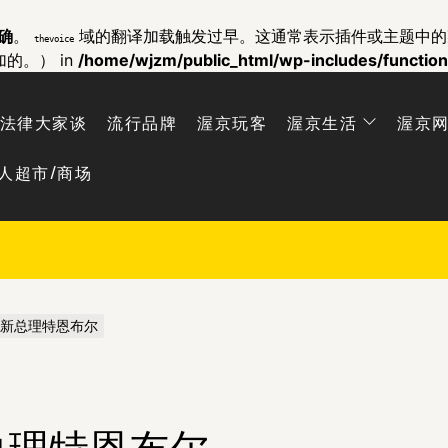
确
。
域的翻译加载触发过早。这通常表示插件或主题中
thevoice
加的。） in
/home/wjzm/public_html/wp-includes/functio
法律大家谈
流行品牌
渥京玩客
渥京生活
渥京
人超市/商场
新总理特恩布尔
总理特恩布尔