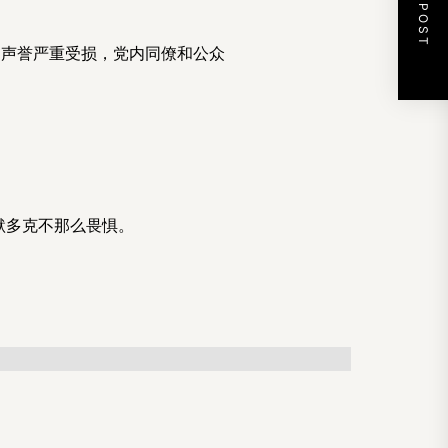
NEXT POST
己声誉严重受损，党内同僚和公众
。
。
默多克不那么畏惧。