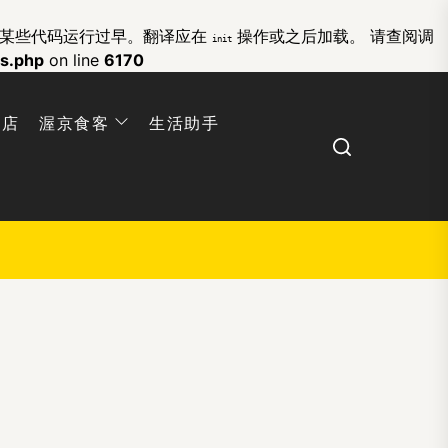
的某些代码运行过早。翻译应在
操作或之后加载。 请查阅
调
init
ns.php
on line
6170
网店
渥京食客
生活助手
Search