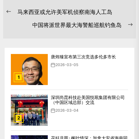
文
马来西亚或允许美军机侦察南海人工岛
章
Previous
post:
导
中国将派世界最大海警船巡航钓鱼岛
Ne
航
po
唐炜臻宣布第三次竞选多伦多市长
2026-03-05
1
深圳尚昆科技赴美国悦珉集团有限公司
（中国区域总部）交流
2026-03-04
2
花好月圆 · 枫叶情深：加拿大安省海南同