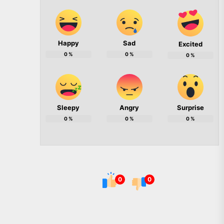
Happy
Sad
Excited
0
%
0
%
0
%
Sleepy
Angry
Surprise
0
%
0
%
0
%
0
0