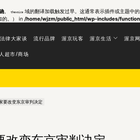
确
。
域的翻译加载触发过早。这通常表示插件或主题中
thevoice
加的。） in
/home/wjzm/public_html/wp-includes/functio
法律大家谈
流行品牌
渥京玩客
渥京生活
渥京
人超市/商场
国家要改变东京审判决定
要改变东京审判决定