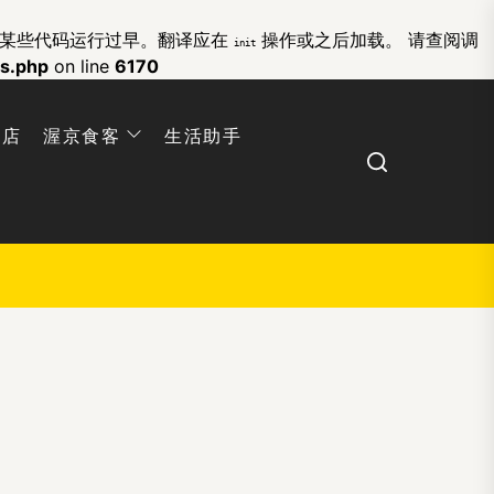
的某些代码运行过早。翻译应在
操作或之后加载。 请查阅
调
init
ns.php
on line
6170
网店
渥京食客
生活助手
Search