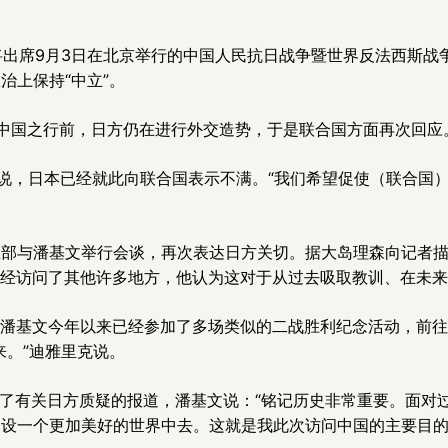
将出席9月3日在北京举行的中国人民抗日战争暨世界反法西斯战
治上保持“中立”。
中国之行前，日方仍在进行外交造势，于是联合国方面再次回应
者说，日本已经就此向联合国表示不满。“我们希望促使（联合国
。
部与潘基文举行会谈，再次表达日方关切。据大岛理森向记者描
际已经访问了其他许多地方，他认为这对于从过去吸取教训、在未来
示，潘基文今年以来已经参加了多场类似的二战胜利纪念活动，前
来。”迪雅里克说。
到了有关日方质疑的报道，潘基文说：“铭记历史非常重要。面对
设一个更加美好的世界中去。这就是我此次访问中国的主要目的