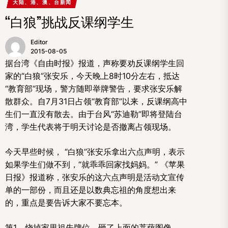
大陆、港、澳、台新闻
“白狼”挑战反课纲学生
Editor
2015-08-05
据台湾《自由时报》报道，声称要劝反课纲学生回
家的“白狼”张安乐，今天晚上8时10分左右，抵达
“教育部”现场，警方随即举牌警告，要求张安乐解
散群众。自7月31日占领“教育部”以来，反课纲高中
生们一直没有散去。由于台风“苏迪勒”即将登陆台
湾，学生代表将于明天讨论是否撤离占领现场。
今天早些时候， “白狼”张安乐拿出六点声明，表示
如果学生们做不到，“就乖乖回家找妈妈。” 《苹果
日报》报道称，张安乐的这六点声明是活动文宣传
单的一部份，而且还是以数典忘祖的角度想出来
的，重点是要告诉大家不要忘本。
第1、烧掉家里祖先牌位，砸了上面的菩萨图像，