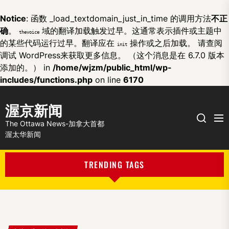
Notice
: 函数 _load_textdomain_just_in_time 的调用方法
不正
确
。
域的翻译加载触发过早。这通常表示插件或主题中
thevoice
的某些代码运行过早。翻译应在
操作或之后加载。 请查阅
init
调试 WordPress
来获取更多信息。 （这个消息是在 6.7.0 版本
添加的。） in
/home/wjzm/public_html/wp-
includes/functions.php
on line
6170
渥京新闻
Me
Search
The Ottawa News-加拿大首都
渥太华新闻
TRENDING TAGS