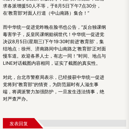
求各派增援50人不等，于8月5日下午7点30分，
在‘教育部’对面人行道（中山南路）集合！”
而中华统一促进党昨晚在脸书也公告，“反台独课纲
毒害学子，反皇民课纲贻祸世代！中华统一促进党
决议8月5日(星期三)下午19:30时前进‘教育部’，集
结地点：徐州、济南路间中山南路之‘教育部’正对面
慢车道。欢迎各界人士，有志一同！”时间、地点与
LINE对话截图内容相同，证实了截图的真实性。
对此，台北市警察局表示，已经接获中华统一促进
党将到“教育部”的情资，为防范届时有人滋生事
端，将调派警力加强防护，一旦发生违法情事，绝
对严查严办。
发表回复