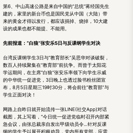
第6、中山高速公路是来自中国的“总统”蒋经国先生
建的，家里的新台币也是国民党从中国（大陆）带
来的黄金才得以发行，都应该捐掉、烧掉，10大建
设的成果也都不能提、不能用。
先前报道：“白狼”张安乐5日与反课纲学生对决
台湾反课纲学生3日与“教育部长”吴思华对谈破裂，
数百人持续聚集在“教育部”前抗争。而曾于太阳花
学运期间，在主席“白狼”张安乐率领下向学生示威
的中华统一促进党，3日晚上也透过脸书粉丝团宣
布，8月5日星期三19时30分，将会前往“教育部”与
学生正面对决！
网路上自昨日就开始流传一张LINE(社交App)对话
截图，其上写着，“今日统一促进党临时召开内部紧
急会议，由张总裁亲自发出甲级动员令…针对反课
纲的学生予以展开积极劝导，党内所有党部，应需