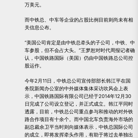
万美元。
而中铁总、中车等企业的占股比例目前则尚未有相
关信息公布。
“美国公司肯定是由中铁总牵头的子公司，中铁、中
车参股，但不会占大头。”王梦恕对时代周报记者确
认，中国铁路国际（美国）仍由中国铁路总公司控
股运作。
今年2月11日，中铁总公司宣传部部长韩江平在国
务院新闻办公室的中外媒体集体采访吹风会上表
示，中国铁路国际有限公司已经于2014年12月30
日完成了公司设立登记，并正式成立。韩江平同时
透露，目前，中铁总公司重点参与和推动的对外铁
路合作项目有十余个。而中国北车负责海外市场的
副总裁余卫平当时则向媒体表示，中铁总国际公司
的成立，即将发挥牵头作用，有助于将过去单独出