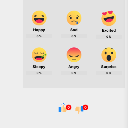
Happy
Sad
Excited
0
%
0
%
0
%
Sleepy
Angry
Surprise
0
%
0
%
0
%
0
0