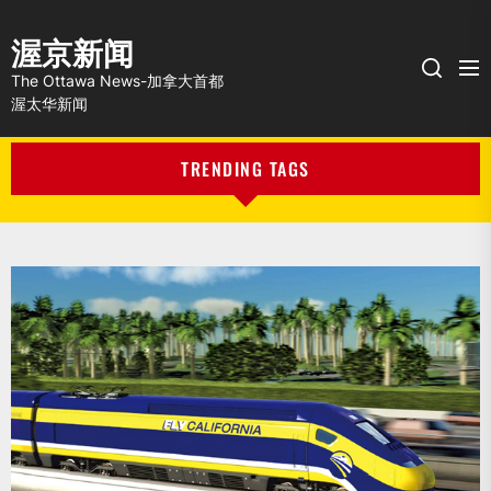
渥京新闻
Me
Search
The Ottawa News-加拿大首都
渥太华新闻
TRENDING TAGS