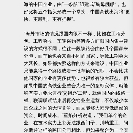
海的中国企业，由“一条船”组建成“航母舰船”，也
好比将五个指头形成一个拳头，中国高铁出海将“更
快、更顺利、更有把握”。
“海外市场的情况跟国内很不一样，比如在工程分
包、工程验收、车辆采购等诸多方面跟国内集中建
设的方式很不同，往往一段铁路会由好几个国家来
分包，而车辆也会来自不同的国家，导致工期会大
大延长。如果都按照这样的方式来建设，中国企业
只能赢得一个路段或者一批车辆的招标，不会比其
他国家的企业有更多优势，也很难有较大获益。但
如果中国的高铁企业整合为唯一的竞标实体，就能
够有实力要求进行‘交钥匙’工程，就像国内的线路一
样，联调联试结束后再交给业主运营，不仅减少本
国企业之间的无谓竞争，而且能够大幅降低建设的
资金、时间成本。”董焰分析说道，“我们单个的企
业，在技术实力上都无法跟西门子、川崎重工、阿
尔斯通这样的跨国公司相比，但如果整合为一个实