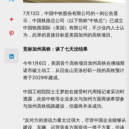
7月13日，中国中铁股份有限公司的一则公告显
示，中国铁路总公司（以下简称“中铁总”）已成立
中国铁路国际（美国）有限公司，不少业内人士认
为，此举的直接目标是美国加州的高铁项目。
竞标加州高铁：谈了七天没结果
今年1月6日，美国首个高铁项目加州高铁在佛瑞斯
诺市破土动工，从旧金山至洛杉矶一段的高铁预计
将于2029年建成。
中国工程院院士王梦恕在接受时代周报记者采访时
透露，此前中铁等企业多次与加州方面商谈希望参
与加州高铁线路建设，但最终并未成功。
“反对方的游说力量太过强大，尽管中国企业能够从
建设、车辆、运营等多方面提供一揽子方案，但谈