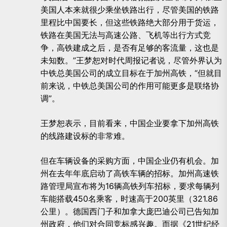
美国人本来就很少乘坐铁路出行，尽管美国的铁路
里程比中国要长，但这些铁路绝大部分用于货运，
铁路在美国无法与高速公路、飞机等出行方式竞
争，高铁建成之后，是否有足够的客流量，这也是
未知数。”王梦恕对时代周报记者说，尽管外界认为
中铁总美国公司的成立目标在于加州高铁，“但就目
前来说，中铁总美国公司的作用可能更多是联络协
调”。
王梦恕表示，目前看来，中国企业要拿下加州高铁
的线路建设标的非常难。
但在车辆设备的采购方面，中国企业仍有机会。加
州在去年年底启动了高铁车辆的招标。加州高速铁
路管理局宣布将为16辆高铁列车招标，要求每辆列
车能搭载450名乘客，时速高于200英里（321.86
公里）。德国西门子和加拿大庞巴迪公司已告知加
州政府，他们对合同竞标感兴趣。而据《21世纪经