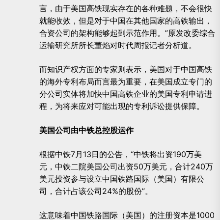
言，由于美国高铁现实存在的各种难题，不会很快
就能收效，但是对于中国在其他国家的高铁输出，
合资公司的架构能够起到示范作用。”原发改委综合
运输研究所所长董焰对时代周报记者分析道。
而知识产权方面的专家则表示，美国对于中国高铁
的海外专利布局而言最为重要，在美国成立专门的
分公司实体将加快中国高铁企业的美国专利申请进
程，为将来应对可能出现的专利诉讼提供保障。
美国公司由中铁总控股运作
根据中铁7月13日的公告，“中铁将出资190万美
元，中铁二院美国公司出资50万美元，合计240万
美元投资参与设立中国铁路国际（美国）有限公
司，合计占该公司24%的股份”。
这意味着中国铁路国际（美国）的注册资本是1000