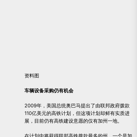
资料图
车辆设备采购仍有机会
2009年，美国总统奥巴马提出了由联邦政府拨款
110亿美元的高铁计划，但这项计划却鲜有实质进
展，目前仍有高铁建设意愿的仅有加州一地。
在计划中将获得联邦高铁拨款最多的州，一个是加