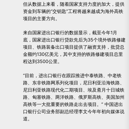
但从数据上来看，随着国家支持力度的加大，提供
资金到车辆的“交钥匙”工程将越来越成为海外高铁
项目的主要方向。
来自国家进出口银行的数据显示，截至今年1月
底，国家进出口银行贷款先后为35个境外铁路修建
项目、铁路装备出口项目提供了融资支持，批贷总
金额约130亿美元，其中支持的铁路修建项目总里
程达到3500公里。
“目前，进出口银行在跟踪推进中泰铁路、中老铁
路、东非铁路网系列化项目，尼日利亚沿海铁路、
尼日利亚铁路现代化二期项目、埃及斋月十日城铁
路、匈塞铁路、两洋铁路、俄罗斯高铁、美国加州
高铁等一大批重要的铁路走出去项目。” 中国进出
口银行公司业务部副总经理李文今年年初向媒体说
道。