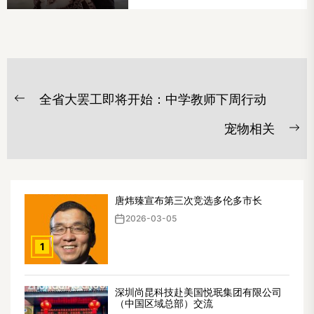
文
全省大罢工即将开始：中学教师下周行动
章
Previous
post:
导
宠物相关
Ne
航
po
唐炜臻宣布第三次竞选多伦多市长
2026-03-05
1
深圳尚昆科技赴美国悦珉集团有限公司
（中国区域总部）交流