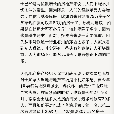
于已经是两位数增长的房地产来说，人们不能不担
忧泡沫的发生。因为降息，人们的贷款承受力会增
强，自信心就会膨胀，比如原来只能看75万房子的
买家现在就可以看80万的房子了。孙晓明建议，如
果是自助房大可不必斤斤计较利率降了多少，因为
这是基本需求，但对于投资房来说一定要慎重。因
为从事贷款这一行业看到的东西太多了，大家只看
到别人赚钱，其实还有一些失败的案例让人不堪回
首。因为市场不可能永远增长，总有修正下调的时
候。
天合地产
房产
经纪人崔世利表示说，这次降息无疑
对于加拿大当地房地产市场是个利好消息。自今年
1月央行首次降息以来，多伦多市的房地产市场就
异常火爆。在最紧俏的时候，也就是今年2月至3
月，常常会出现多人抢房的情况，最多时候有20多
人。而且加价买房也成了普遍现象，第一名比第二
名有时能多出20多万。也就是说80几万的房子，