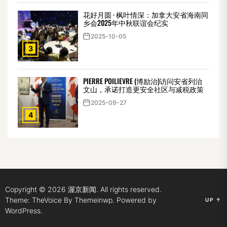
花好月圆 · 枫叶情深：加拿大安省海南同
乡会2025年中秋联谊会纪实
2025-10-05
3
PIERRE POILIEVRE (博励治)访问安省列治
文山，承诺打造更安全社区与减税政策
2025-09-27
4
Copyright © 2026
渥京新闻.
All rights reserved.
Theme: TheVoice By
Themeinwp.
Powered by
UP
↑
WordPress.