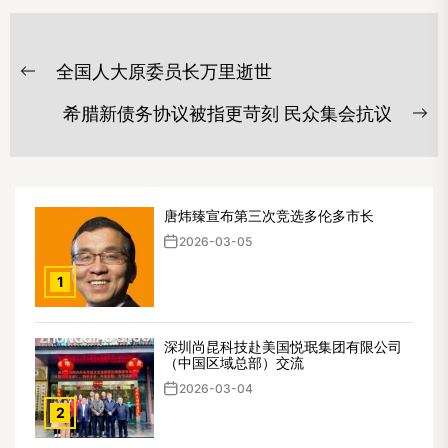
文
全国人大原委员长万里逝世
章
Previous
post:
导
希腊新债务协议被指更苛刻 民众集会抗议
Ne
航
po
唐炜臻宣布第三次竞选多伦多市长
2026-03-05
1
深圳尚昆科技赴美国悦珉集团有限公司
（中国区域总部）交流
2026-03-04
2