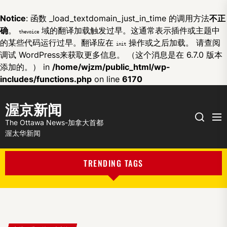
Notice
: 函数 _load_textdomain_just_in_time 的调用方法
不正
确
。
域的翻译加载触发过早。这通常表示插件或主题中
thevoice
的某些代码运行过早。翻译应在
操作或之后加载。 请查阅
init
调试 WordPress
来获取更多信息。 （这个消息是在 6.7.0 版本
添加的。） in
/home/wjzm/public_html/wp-
includes/functions.php
on line
6170
渥京新闻
Me
Search
The Ottawa News-加拿大首都
渥太华新闻
TRENDING TAGS