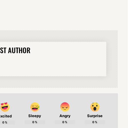
ST AUTHOR
Sleepy
Angry
Surprise
xcited
0
%
0
%
0
%
0
%