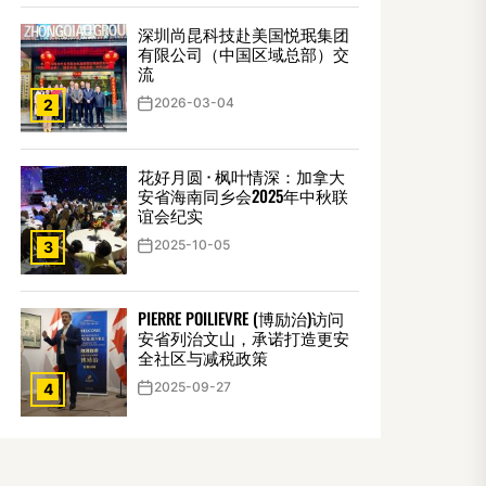
深圳尚昆科技赴美国悦珉集团
有限公司（中国区域总部）交
流
2026-03-04
2
花好月圆 · 枫叶情深：加拿大
安省海南同乡会2025年中秋联
谊会纪实
2025-10-05
3
PIERRE POILIEVRE (博励治)访问
安省列治文山，承诺打造更安
全社区与减税政策
2025-09-27
4