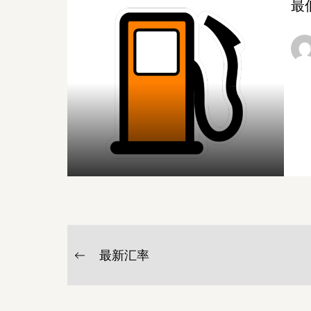
最
文
最新汇率
Previous
章
post:
导