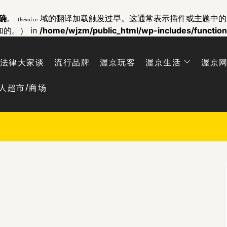
确
。
域的翻译加载触发过早。这通常表示插件或主题中
thevoice
加的。） in
/home/wjzm/public_html/wp-includes/functio
法律大家谈
流行品牌
渥京玩客
渥京生活
渥京
人超市/商场