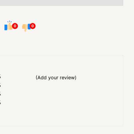
0
0
%
(Add your review)
%
%
%
%