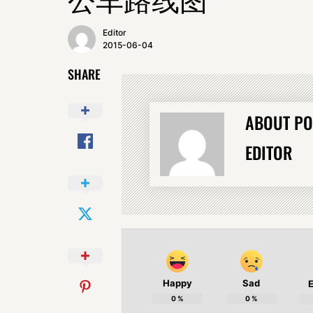
Editor
2015-06-04
SHARE
ABOUT PO
EDITOR
Happy
Sad
E
0
%
0
%