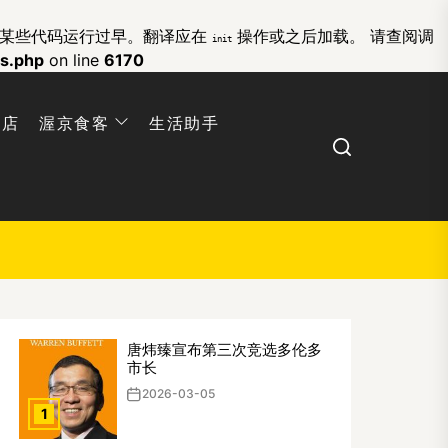
的某些代码运行过早。翻译应在
操作或之后加载。 请查阅
调
init
ns.php
on line
6170
网店
渥京食客
生活助手
Search
唐炜臻宣布第三次竞选多伦多
市长
2026-03-05
1