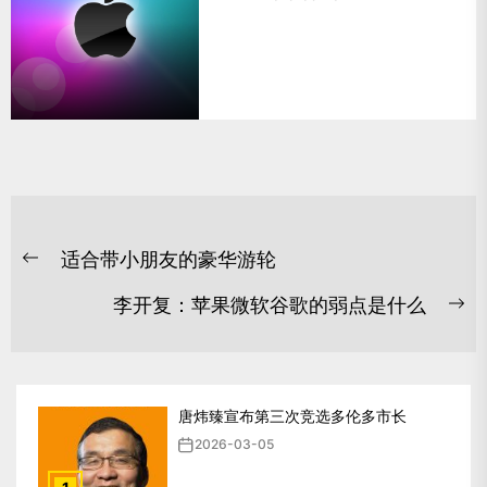
文
适合带小朋友的豪华游轮
章
Previous
post:
导
李开复：苹果微软谷歌的弱点是什么
Ne
航
po
唐炜臻宣布第三次竞选多伦多市长
2026-03-05