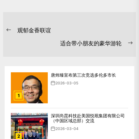
文
观郁金香联谊
章
Previous
post:
导
适合带小朋友的豪华游轮
Ne
航
po
唐炜臻宣布第三次竞选多伦多市长
2026-03-05
1
深圳尚昆科技赴美国悦珉集团有限公司
（中国区域总部）交流
2026-03-04
2