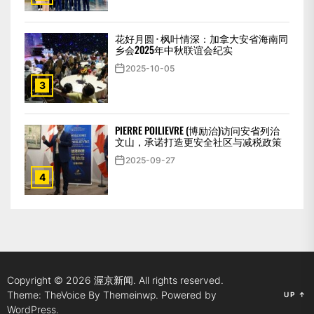
花好月圆 · 枫叶情深：加拿大安省海南同
乡会2025年中秋联谊会纪实
2025-10-05
3
PIERRE POILIEVRE (博励治)访问安省列治
文山，承诺打造更安全社区与减税政策
2025-09-27
4
Copyright © 2026
渥京新闻.
All rights reserved.
Theme: TheVoice By
Themeinwp.
Powered by
UP
↑
WordPress.