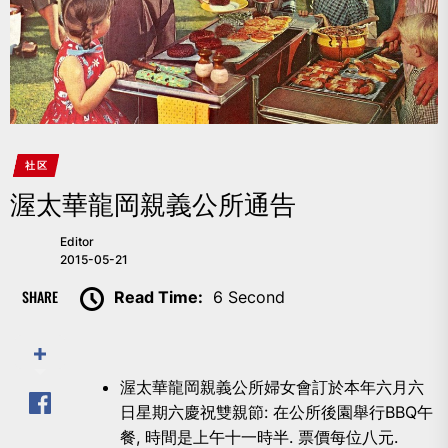
社区
渥太華龍岡親義公所通告
Editor
2015-05-21
SHARE
Read Time:
6 Second
渥太華龍岡親義公所婦女會訂於本年六月六
日星期六慶祝雙親節: 在公所後園舉行BBQ午
餐, 時間是上午十一時半. 票價每位八元.