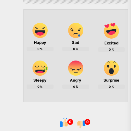
Happy
Sad
Excited
0
%
0
%
0
%
Sleepy
Angry
Surprise
0
%
0
%
0
%
0
0