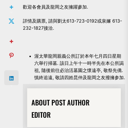
歡迎各會員及龍岡之友擁躍參加.
詳情及購票, 請與劉太613-723-0192或泉嬸 613-
232-1827接洽.
渥太華龍岡親義公所訂於本年七月四日星期
六舉行掃墓. 該日上午十一時半先在本公所謁
祖, 隨後前往必治活墓園之懷遠亭, 敬祭先僑.
慎終追遠, 敬請四姓昆仲及龍岡之友撥擁参加.
ABOUT POST AUTHOR
EDITOR