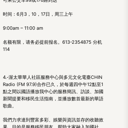
可乘公交车99或176路到达
时间：6月3，10，17日，周三上午
9:00am – 11:00 am
名额有限，请务必提前报名。613-2354875 分机
114
4.-渥太華華人社區服務中心與多元文化電臺CHIN
Radio (FM 97.9)合作已久，於每週四中午12點至1
點之間以國語播放我中心的服務簡訊、訪談、加國
新聞提要和移民生活指南，並播放數首最新的華語
歌曲。
我們力求達到豐富多彩、娛樂與資訊並存的收聽效
果，目的是服務移民朋友，帮助大家融入加國社