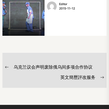
Editor
2015-11-12
文
乌克兰议会声明废除俄乌间多项合作协议
章
Previous
post:
导
英文簡歷評改服务
Ne
航
po