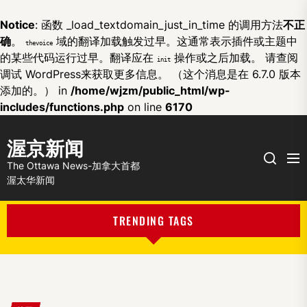
Notice
: 函数 _load_textdomain_just_in_time 的调用方法
不正
确
。
域的翻译加载触发过早。这通常表示插件或主题中
thevoice
的某些代码运行过早。翻译应在
操作或之后加载。 请查阅
init
调试 WordPress
来获取更多信息。 （这个消息是在 6.7.0 版本
添加的。） in
/home/wjzm/public_html/wp-
includes/functions.php
on line
6170
渥京新闻
Me
Search
The Ottawa News-加拿大首都
渥太华新闻
TRENDING TAGS