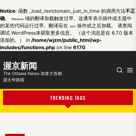
Notice
: 函数 _load_textdomain_just_in_time 的调用方法
不正
确
。
域的翻译加载触发过早。这通常表示插件或主题中
thevoice
的某些代码运行过早。翻译应在
操作或之后加载。 请查阅
init
调试 WordPress
来获取更多信息。 （这个消息是在 6.7.0 版本
添加的。） in
/home/wjzm/public_html/wp-
includes/functions.php
on line
6170
渥京新闻
Me
Search
The Ottawa News-加拿大首都
渥太华新闻
TRENDING TAGS