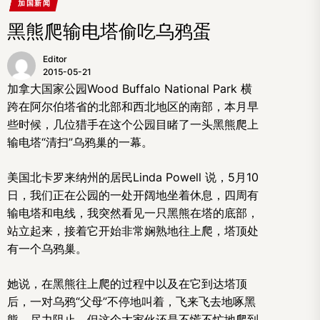
加国新闻
黑熊爬输电塔偷吃乌鸦蛋
Editor
2015-05-21
加拿大国家公园Wood Buffalo National Park 横
跨在阿尔伯塔省的北部和西北地区的南部，本月早
些时候，几位猎手在这个公园目睹了一头黑熊爬上
输电塔“清扫”乌鸦巢的一幕。
美国北卡罗来纳州的居民Linda Powell 说，5月10
日，我们正在公园的一处开阔地坐着休息，四周有
输电塔和电线，我突然看见一只黑熊在塔的底部，
站立起来，接着它开始非常娴熟地往上爬，塔顶处
有一个乌鸦巢。
她说，在黑熊往上爬的过程中以及在它到达塔顶
后，一对乌鸦“父母”不停地叫着，飞来飞去地啄黑
熊，尽力阻止，但这个大家伙还是不慌不忙地爬到