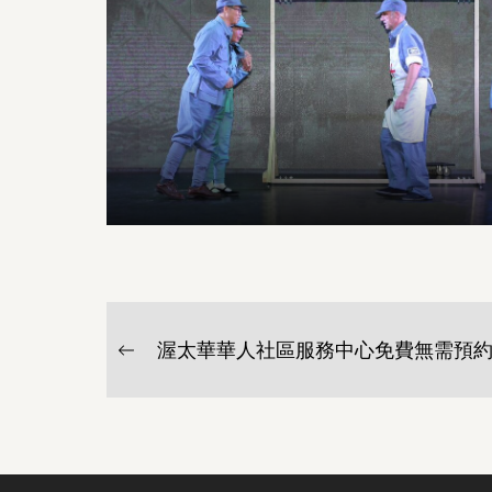
文
渥太華華人社區服務中心免費無需預
Previous
章
post:
导
航