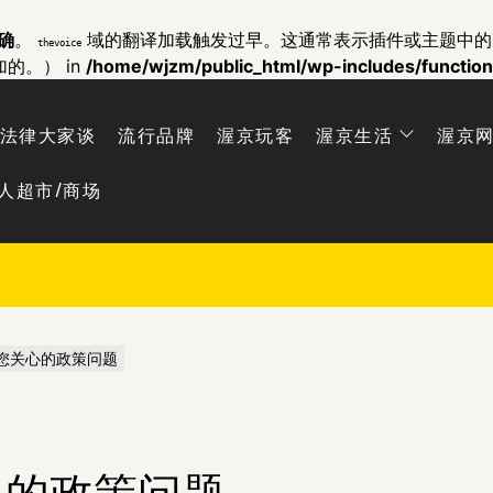
确
。
域的翻译加载触发过早。这通常表示插件或主题中
thevoice
加的。） in
/home/wjzm/public_html/wp-includes/functio
法律大家谈
流行品牌
渥京玩客
渥京生活
渥京
人超市/商场
 谈您关心的政策问题
您关心的政策问题