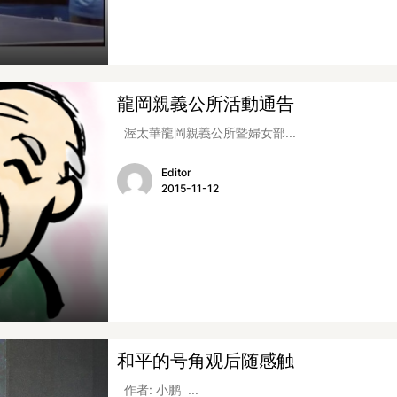
龍岡親義公所活動通告
渥太華龍岡親義公所暨婦女部...
Editor
2015-11-12
和平的号角观后随感触
作者: 小鹏 ...