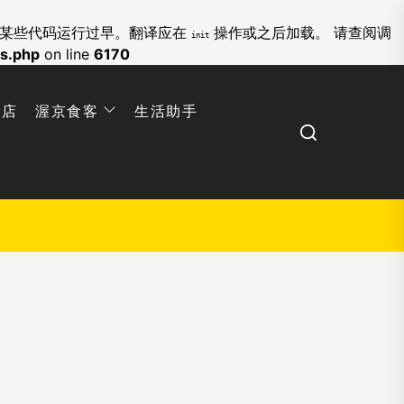
的某些代码运行过早。翻译应在
操作或之后加载。 请查阅
调
init
ns.php
on line
6170
网店
渥京食客
生活助手
Search